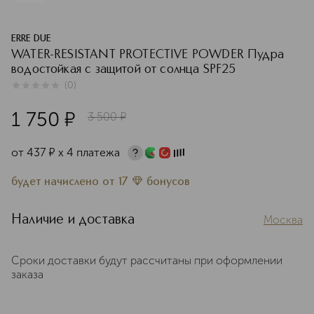
ERRE DUE
WATER-RESISTANT PROTECTIVE POWDER Пудра
водостойкая с защитой от солнца SPF25
(
0
)
0
из
5
0
1 750
¤
3 500
¤
от
437
¤
х 4 платежа
будет начислено
от
17
бонусов
Наличие и доставка
Москва
Сроки доставки будут рассчитаны при оформлении
заказа