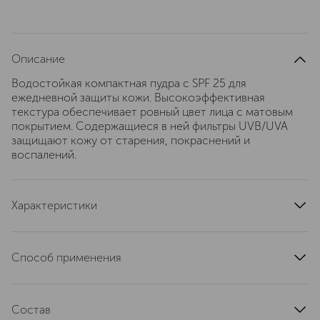
Описание
Водостойкая компактная пудра с SPF 25 для
ежедневной защиты кожи. Высокоэффективная
текстура обеспечивает ровный цвет лица с матовым
покрытием. Содержащиеся в ней фильтры UVB/UVA
защищают кожу от старения, покраснений и
воспалений.
Характеристики
область применения
лицо
тип кожи
комбинированная, сухая
Способ применения
страна производства
Италия
Нанесите пудру равномерно на лицо с помощью кисти
текстура
прессованная
или пуховки. Для более стойкого эффекта нанесите
эффект
Состав
водостойкий
второй слой