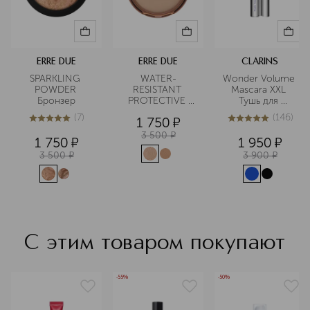
ERRE DUE
ERRE DUE
CLARINS
SPARKLING 
WATER-
Wonder Volume 
POWDER 
RESISTANT 
Mascara XXL 
Бронзер
PROTECTIVE 
Тушь для 
POWDER Пудра 
максимального 
(
7
)
(
146
)
1 750
¤
водостойкая с 
объема ресниц
4.9
из
5
7
4.9
из
5
146
защитой от 
3 500
¤
1 750
¤
1 950
¤
солнца SPF25
3 500
¤
3 900
¤
С этим товаром покупают
-55%
-50%