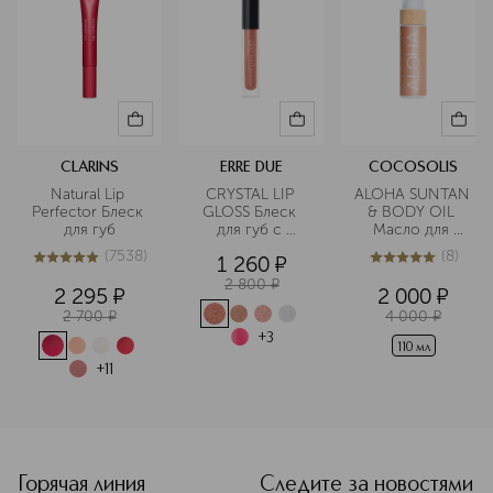
CLARINS
ERRE DUE
COCOSOLIS
Natural Lip 
CRYSTAL LIP 
ALOHA SUNTAN 
Perfector Блеск 
GLOSS Блеск 
& BODY OIL 
для губ
для губ с 
Масло для 
эффектом 
загара с 
(
7538
)
(
8
)
1 260
¤
сияния
ароматом 
5
из
5
7538
5
из
5
8
кокоса
2 800
¤
2 295
¤
2 000
¤
2 700
¤
4 000
¤
+
3
110 мл
+
11
<p class="MsoNormal"><span style="font-size: 12.0pt; lin
Горячая линия
Следите за новостями