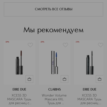
аутентичности. Философия ERRE
(Carmine), Ci 77499 (Iron Oxides), Ci 77492 (Iron Oxides), Ci
DUE основана на том, что макияж —
77491 (Iron Oxides), Ci 77891 (Titanium Dioxide), Ci 77266
СМОТРЕТЬ ВСЕ ОТЗЫВЫ
это не маска, а раскрытие
(Nano) (Black 2).
уникальных историй, которые
каждый человек несет в себе.
Мы рекомендуем
Подробнее
-50%
-50%
-55%
ERRE DUE
CLARINS
ERRE DUE
XCESS 3D 
Wonder Volume 
XCESS 3D 
MASCARA Тушь 
Mascara XXL 
MASCARA Тушь 
для ресниц с 
Тушь для 
для ресниц 
3D-эффектом
максимального 
водостойкая