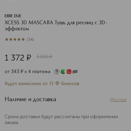
ERRE DUE
XCESS 3D MASCARA Тушь для ресниц с 3D-
эффектом
(
34
)
4.9
из
5
34
1 372
¤
3 050
¤
от
343
¤
х 4 платежа
будет начислено
от
13
бонусов
Наличие и доставка
Москва
Сроки доставки будут рассчитаны при оформлении
заказа