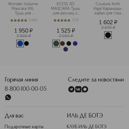
Wonder Volume 
XCESS 3D 
Couture Kohl 
Mascara XXL 
MASCARA Тушь 
Kajal Карандаш-
Тушь для 
для ресниц с 
кайал для глаз 
максимального 
3D-эффектом
водостойкий
(
146
)
(
34
)
1 602
¤
объема ресниц
4.9
из
5
146
4.9
из
5
34
2 670
¤
1 950
¤
1 525
¤
3 900
¤
3 050
¤
<p class="MsoNormal"><span style="font-size: 12.0pt; lin
Горячая линия
Следите за новостями
8-800-100-00-05
Для вас
ИЛЬ ДЕ БОТЭ
Подарочные карты
КЛУБ ИЛЬ ДЕ БОТЭ