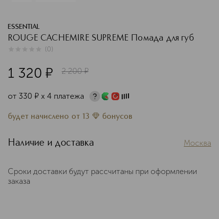
ESSENTIAL
ROUGE CACHEMIRE SUPREME Помада для губ
(
0
)
0
из
5
0
1 320
¤
2 200
¤
от
330
¤
х 4 платежа
будет начислено
от
13
бонусов
Наличие и доставка
Москва
Сроки доставки будут рассчитаны при оформлении
заказа