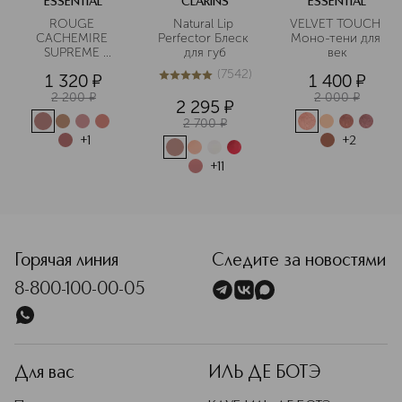
ESSENTIAL
CLARINS
ESSENTIAL
аминокислотами. Продукты Essential
ROUGE 
Natural Lip 
VELVET TOUCH 
создаются с уважением к
CACHEMIRE 
Perfector Блеск 
Моно-тени для 
окружающей среде, не тестируются
SUPREME 
для губ
век
Помада для губ
на животных, не содержат
(
7542
)
1 320
¤
1 400
¤
5
из
5
7542
парабенов и аллергенов.
2 200
¤
2 000
¤
2 295
¤
Подробнее
2 700
¤
+
1
+
2
+
11
<p class="MsoNormal"><span style="font-size: 12.0pt; lin
Горячая линия
Следите за новостями
8-800-100-00-05
Для вас
ИЛЬ ДЕ БОТЭ