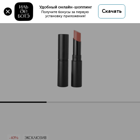
Оригинал 💯 ROUGE CACHEMIRE SUPREME
Удобный онлайн-шоппинг
Скачать
Помада для губ купить в интернет магазине ИЛЬ
Получите бонусы за первую 
установку приложения!
ДЕ БОТЭ с доставкой.
ROUGE CACHEMIRE SUPREME Помада для губ
Описание
Характеристики
-40%
ЭКСКЛЮЗИВ