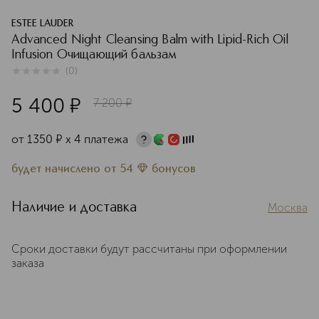
ESTEE LAUDER
Advanced Night Cleansing Balm with Lipid-Rich Oil
Infusion Очищающий бальзам
(
0
)
0
из
5
0
5 400
¤
7 200
¤
от
1350
¤
х 4 платежа
будет начислено
от
54
бонусов
Наличие и доставка
Москва
Сроки доставки будут рассчитаны при оформлении
заказа