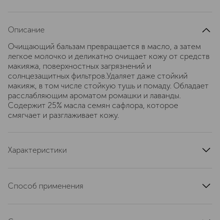
Описание
Очищающий бальзам превращается в масло, а затем
легкое молочко и деликатно очищает кожу от средств
макияжа, поверхностных загрязнений и
солнцезащитных фильтров.​ Удаляет даже стойкий
макияж, в том числе стойкую тушь и помаду.​ Обладает
расслабляющим ароматом ромашки и лаванды.​
Содержит 25% масла семян сафлора, которое
смягчает и разглаживает кожу.
Характеристики
артикул
GWLT010000
Способ применения
Вечером массирующими движениями распределите на
сухой коже, включая область вокруг глаз. Тщательно