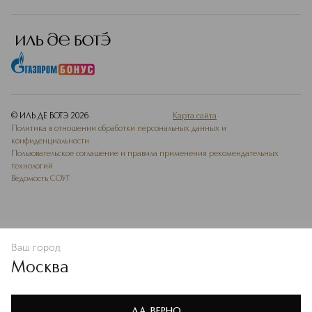
© ИЛЬ ДЕ БОТЭ
2026
Карта сайта
Политика в отношении обработки персональных данных и
конфиденциальности
Пользовательское соглашение и правила применения рекомендательных
технологий
Ведомость СОУТ
Ваш город
В КОРЗИНУ
КУПИТЬ СЕЙЧАС
Москва
Мы используем cookie-файлы и сервисы веб-аналитики. Они
необходимы для улучшения работы сайта. Подробнее –
OK
в
Политике конфиденциальности
ДА, ВЕРНО