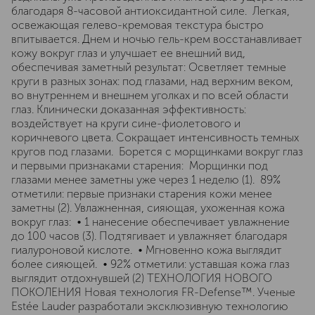
благодаря 8-часовой антиоксидантной силе. Легкая,
освежающая гелево-кремовая текстура быстро
впитывается. Днем и ночью гель-крем восстанавливает
кожу вокруг глаз и улучшает ее внешний вид,
обеспечивая заметный результат: Осветляет темные
круги в разных зонах: под глазами, над верхним веком,
во внутреннем и внешнем уголках и по всей области
глаз. Клинически доказанная эффективность:
воздействует на круги сине-фиолетового и
коричневого цвета. Сокращает интенсивность темных
кругов под глазами. Борется с морщинками вокруг глаз
и первыми признаками старения: Морщинки под
глазами менее заметны уже через 1 неделю (1). 89%
отметили: первые признаки старения кожи менее
заметны (2). Увлажненная, сияющая, ухоженная кожа
вокруг глаз: • 1 нанесение обеспечивает увлажнение
до 100 часов (3). Подтягивает и увлажняет благодаря
гиалуроновой кислоте. • Мгновенно кожа выглядит
более сияющей. • 92% отметили: уставшая кожа глаз
выглядит отдохнувшей (2) ТЕХНОЛОГИЯ НОВОГО
ПОКОЛЕНИЯ Новая технология FR-Defense™. Ученые
Estée Lauder разработали эксклюзивную технологию