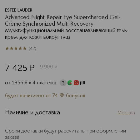
ESTEE LAUDER
Advanced Night Repair Eye Supercharged Gel-
Crème Synchronized Multi-Recovery
Мультифункциональный восстанавливающий гель-
крем для кожи вокруг глаз
(
42
)
5
из
5
42
7 425
¤
9 900
¤
от
1856
¤
х 4 платежа
будет начислено
от
74
бонусов
Наличие и доставка
Москва
Сроки доставки будут рассчитаны при оформлении
заказа