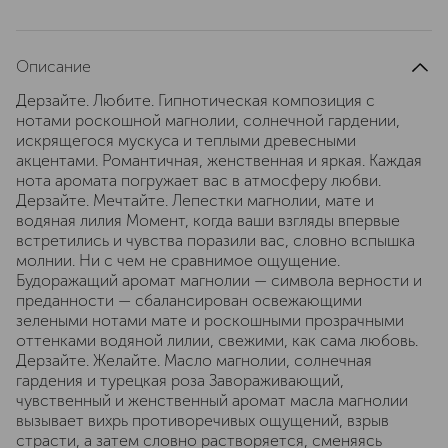
Описание
Дерзайте. Любите. Гипнотическая композиция с
нотами роскошной магнолии, солнечной гардении,
искрящегося мускуса и теплыми древесными
акцентами. Романтичная, женственная и яркая. Каждая
нота аромата погружает вас в атмосферу любви.
Дерзайте. Мечтайте. Лепестки магнолии, мате и
водяная лилия Момент, когда ваши взгляды впервые
встретились и чувства поразили вас, словно вспышка
молнии. Ни с чем не сравнимое ощущение.
Будоражащий аромат магнолии — символа верности и
преданности — сбалансирован освежающими
зелеными нотами мате и роскошными прозрачными
оттенками водяной лилии, свежими, как сама любовь.
Дерзайте. Желайте. Масло магнолии, солнечная
гардения и турецкая роза Завораживающий,
чувственный и женственный аромат масла магнолии
вызывает вихрь противоречивых ощущений, взрыв
страсти, а затем словно растворяется, сменяясь