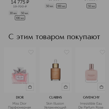
14 775
¤
Подробнее
19 700
¤
50 мл
100 мл
50 мл
30 мл
50 мл
100 мл
С этим товаром покупают
DIOR
CLARINS
GIVENCHY
Miss Dior 
Skin Illusion 
Irresistible Eau 
Парфюмерная 
Увлажняющий 
De Parfum Rose 