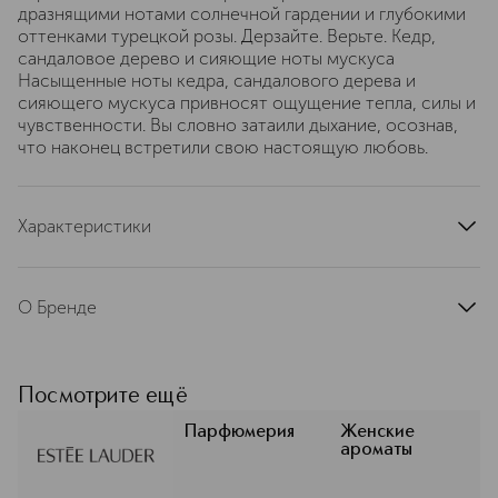
дразнящими нотами солнечной гардении и глубокими
оттенками турецкой розы. Дерзайте. Верьте. Кедр,
сандаловое дерево и сияющие ноты мускуса
Насыщенные ноты кедра, сандалового дерева и
сияющего мускуса привносят ощущение тепла, силы и
чувственности. Вы словно затаили дыхание, осознав,
что наконец встретили свою настоящую любовь.
Характеристики
страна производства
Швейцария
артикул
PLAJ010000
О Бренде
Estée Lauder — премиальный
косметический бренд, основанный в
США в 1946 году. Свое название
Посмотрите ещё
получил в честь основательницы
Эсте Лаудер, легенды и ярчайшей
Парфюмерия
Женские
ароматы
звезды индустрии красоты. Эсте
Лаудер создала империю, а ее