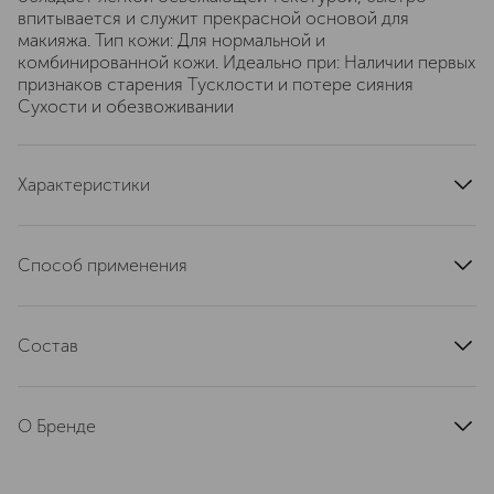
впитывается и служит прекрасной основой для
макияжа. Тип кожи: Для нормальной и
комбинированной кожи. Идеально при: Наличии первых
признаков старения Тусклости и потере сияния
Сухости и обезвоживании
Характеристики
артикул
WFJM01E000
Способ применения
Наносите утром на очищенную кожу лица после
восстанавливающей сыворотки.
Состав
Water\Aqua\Eau, Ethylhexyl Salicylate, Dimethicone,
Butyloctyl Salicylate, Butylene Glycol, Butyl
О Бренде
Methoxydibenzoylmethane, Polyester-8, Cetyl Ricinoleate,
Steareth-21, Steareth-2, Di-C12-15 Alkyl Fumarate,
Estée Lauder — премиальный
Caprylic/Capric/Myristic/Stearic Triglyceride, Polysilicone-
косметический бренд, основанный в
11, Psidium Guajava (Guava) Fruit Extract, Gentiana Lutea