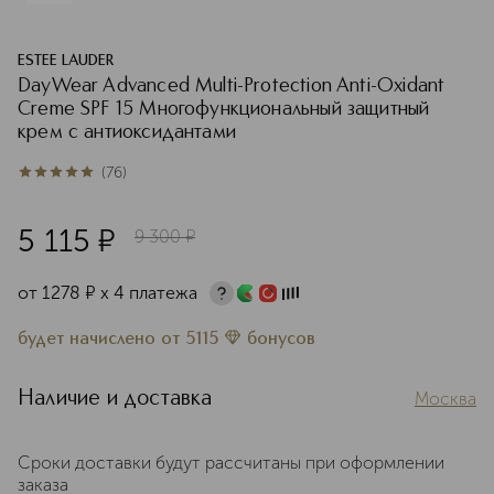
ESTEE LAUDER
DayWear Advanced Multi-Protection Anti-Oxidant
Creme SPF 15 Многофункциональный защитный
крем c антиоксидантами
(
76
)
4.9
из
5
76
5 115
¤
9 300
¤
от
1278
¤
х 4 платежа
будет начислено
от
5115
бонусов
Наличие и доставка
Москва
Сроки доставки будут рассчитаны при оформлении
заказа