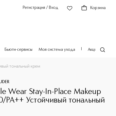
Регистрация / Вход
Корзина
Бьюти-сервисы
Моя система ухода
Акции
Театр
чивый тональный крем
AUDER
le Wear Stay-In-Place Makeup
10/PA++ Устойчивый тональный