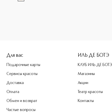
-height: 107%; color: #00b0f0;">Double Wear Stay-In-Place
Для вас
ИЛЬ ДЕ БОТЭ
Подарочные карты
КЛУБ ИЛЬ ДЕ БОТ
Сервисы красоты
Магазины
Доставка
Акции
Оплата
Театр красоты
Обмен и возврат
Контакты
Частые вопросы