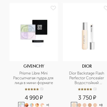
GIVENCHY
DIOR
Prisme Libre Mini 
Dior Backstage Flash 
Рассыпчатая пудра для 
Perfector Concealer 
лица в мини-формате
Водостойкий 
корректор для лица и 
(
1
)
(
1
)
5
из
5
1
5
из
5
1
тела
4 990
¤
3 750
¤
+
1
+
8