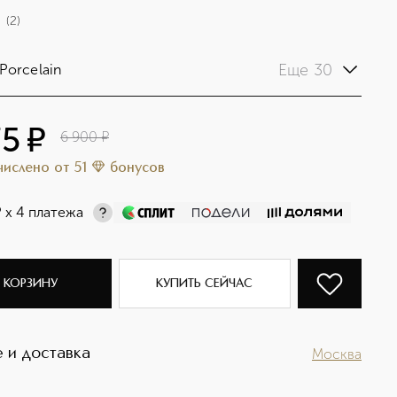
(
2
)
Еще 30
Porcelain
75
¤
6 900
¤
ачислено
от
51
бонусов
¤
х 4 платежа
 КОРЗИНУ
КУПИТЬ СЕЙЧАС
 и доставка
Москва