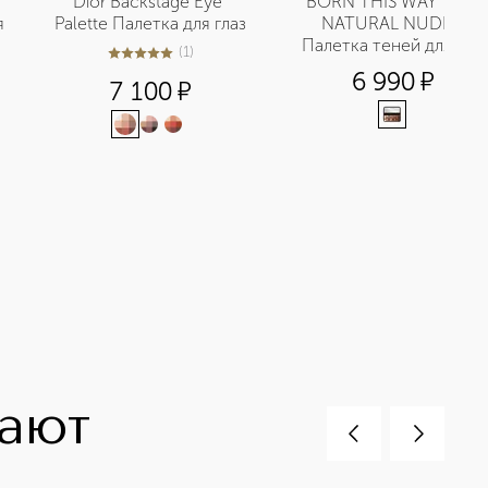
Dior Backstage Eye 
BORN THIS WAY THE 
 
Palette Палетка для глаз
NATURAL NUDES 
Палетка теней для век
(
1
)
5
из
5
1
6 990
¤
7 100
¤
пают