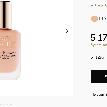
5
из
5
2
1N0 
5 1
будет н
от
1293
В
Наличие