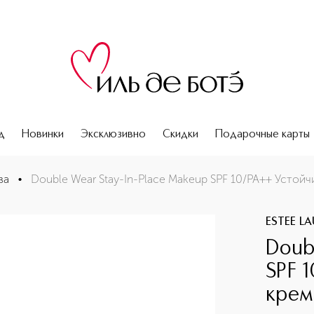
д
Новинки
Эксклюзивно
Скидки
Подарочные карты
ивый тональный крем
ва
•
Double Wear Stay-In-Place Makeup SPF 10/PA++ Устой
ESTEE L
Doub
SPF 
крем