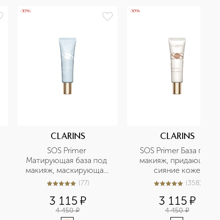
-30%
-30%
CLARINS
CLARINS
SOS Primer 
SOS Primer База под 
Матирующая база под 
макияж, придающая 
макияж, маскирующая 
сияние коже
поры
(
77
)
(
358
)
4.9
из
5
77
5
из
5
358
3 115
¤
3 115
¤
4 450
¤
4 450
¤