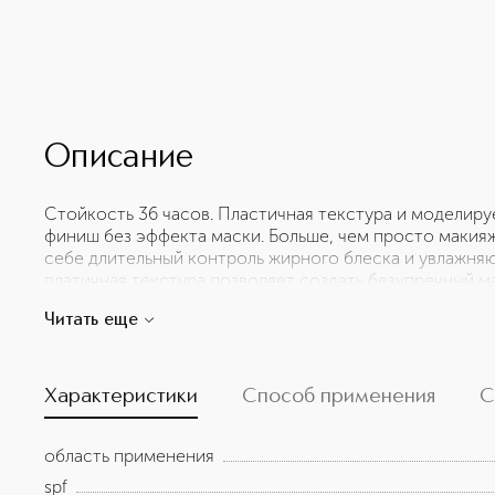
Описание
Стойкость 36 часов. Пластичная текстура и моделир
финиш без эффекта маски. Больше, чем просто макия
себе длительный контроль жирного блеска и увлажн
платичная текстура позволяет создать безупречный ма
Стойкое покрытие в течение 36 часов. Тональный кре
Читать еще
соответствовать вашему ритму жизни и превосходить
легко распределяется и наслаивается, позволяя дост
Непревзойденная стойкость 36 часов выдерживает все
комплекс ухаживающих ингредиентов поддерживает
Характеристики
Способ применения
С
РЕЗУЛЬТАТ: Комфортное моделируемое покрытие Лёгк
комфортное нанесение и распределение, скрывая нес
область применения
невесомость в течение дня. Формула создает много
мягкого фокуса, который подчеркивает естественную 
spf