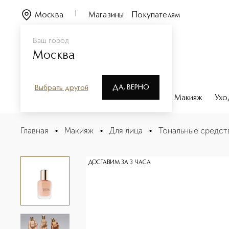
Москва
Магазины
Покупателям
Ваш город
Москва
ДА, ВЕРНО
Выбрать другой
Каталог
Бренды
Парфюмерия
Макияж
Ухо
Double Wear Stay-In-Place Makeup SPF 10/PA++ Устойч
Главная
•
Макияж
•
Для лица
•
Тональные средст
Описание
Характеристики
ДОСТАВИМ ЗА 3 ЧАСА