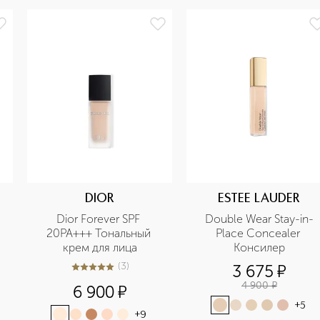
DIOR
ESTEE LAUDER
Dior Forever SPF 
Double Wear Stay-in-
20PA+++ Тональный 
Place Concealer 
крем для лица
Консилер
(
3
)
3 675
¤
5
из
5
3
4 900
¤
6 900
¤
+
5
+
9