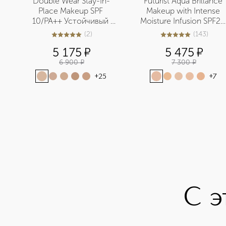
Double Wear Stay-In-
Futurist Aqua Brillance 
Place Makeup SPF 
Makeup with Intense 
10/PA++ Устойчивый 
Moisture Infusion SPF20 
тональный крем
Тональный крем, 
(
2
)
(
143
)
5
из
5
2
5
из
5
143
придающий сияние 
5 175
¤
5 475
¤
SPF20
6 900
¤
7 300
¤
+
25
+
7
С э