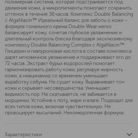
полимерная система, которая подстраивается под
движения кожи, а микропигменты помогают сохранить
оттенок в течение 36 часов. Комплекс Double Balancing
с AlgaNiacin™ Идеальный баланс для заботы о коже –
формула тонального крема Double Wear мягко
балансирует кожу, сочетая глубокое увлажнение и
длительный контроль блеска благодаря эксклюзивному
комплексу Double Balancing Complex с AlgaNiacin™.
Глицерин и гиалуроновая кислота в составе комплекса
дарят мгновенное увлажнение и поддерживают его до
72 часов. Экстракт бурых водорослей помогает
гармонизировать работу кожи, регулируя жирность
кожи, а ниацинамид со временем уменьшает
выработку себума. Не сушит кожу. Выравнивает тон
кожи и скрывает несовершенства. Уменьшает
видимость пор. Не скатывается, не забивается в
морщинки. Устойчив к поту, жаре и влаге. Подходит для
всех типов кожи, включая чувствительную. Не
провоцирует высыпаний. Некомедогенная формула.
Характеристики