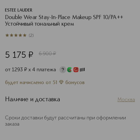
ESTEE LAUDER
Double Wear Stay-In-Place Makeup SPF 10/PA++
Устойчивый тональный крем
(
2
)
5
из
5
2
5 175
¤
6 900
¤
от
1293
¤
х 4 платежа
будет начислено
от
51
бонусов
Наличие и доставка
Москва
Сроки доставки будут рассчитаны при оформлении
заказа