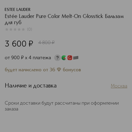
ESTEE LAUDER
Estée Lauder Pure Color Melt-On Glosstick Бальзам
для губ
(
0
)
0
из
5
0
3 600
¤
4 800
¤
от
900
¤
х 4 платежа
будет начислено
от
36
бонусов
Наличие и доставка
Москва
Сроки доставки будут рассчитаны при оформлении
заказа