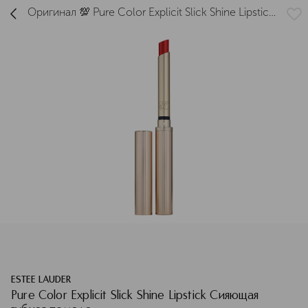
Оригинал 💯 Pure Color Explicit Slick Shine Lipstick
Сияющая губная помада купить в интернет
магазине ИЛЬ ДЕ БОТЭ с доставкой.
Pure Color Explicit Slick Shine Lipstick Сияющая губная пом
Описание
Характеристики
ESTEE LAUDER
Pure Color Explicit Slick Shine Lipstick Сияющая