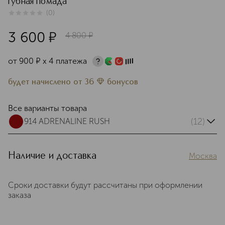
губная помада
(
0
)
0
из
5
0
3 600
¤
4 800
¤
от
900
¤
х 4 платежа
будет начислено
от
36
бонусов
Все варианты товара
(12)
914 ADRENALINE RUSH
Наличие и доставка
Москва
Сроки доставки будут рассчитаны при оформлении
заказа