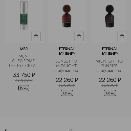
MBR
ETERNAL
ETERNAL
JOURNEY
JOURNEY
MEN 
OLEOSOME 
SUNSET TO 
MIDNIGHT TO 
THE EYE CREAM 
MIDNIGHT 
SUNRISE 
Крем для 
Парфюмерная 
Парфюмерная 
33 750
¤
области вокруг 
вода
вода
22 260
¤
22 260
¤
глаз 
45 000
¤
разглаживающий
31 800
¤
31 800
¤
15 мл
100 мл
100 мл
<p class="MsoNormal"><span style="font-size: 12.0pt; lin