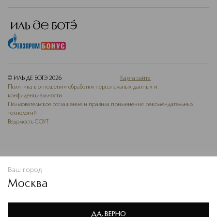
© ИЛЬ ДЕ БОТЭ
2026
Карта сайта
Политика в отношении обработки персональных данных и
конфиденциальности
Пользовательское соглашение и правила применения рекомендательных
технологий
Ведомость СОУТ
Ваш город
В КОРЗИНУ
КУПИТЬ СЕЙЧАС
Москва
Мы используем cookie-файлы и сервисы веб-аналитики. Они
необходимы для улучшения работы сайта. Подробнее –
OK
в
Политике конфиденциальности
ДА, ВЕРНО