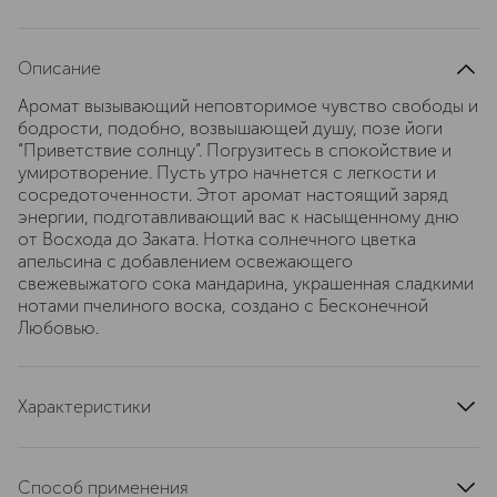
Описание
Аромат вызывающий неповторимое чувство свободы и
бодрости, подобно, возвышающей душу, позе йоги
“Приветствие солнцу”. Погрузитесь в спокойствие и
умиротворение. Пусть утро начнется с легкости и
сосредоточенности. Этот аромат настоящий заряд
энергии, подготавливающий вас к насыщенному дню
от Восхода до Заката. Нотка солнечного цветка
апельсина с добавлением освежающего
свежевыжатого сока мандарина, украшенная сладкими
нотами пчелиного воска, создано с Бесконечной
Любовью.
Характеристики
тип продукта
парфюм, парфюмерная вода
эффект
без эффектов
Способ применения