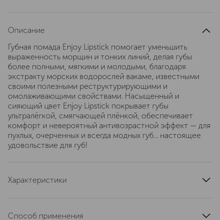
Описание
Губная помада Enjoy Lipstick помогает уменьшить
выраженность морщин и тонких линий, делая губы
более полными, мягкими и молодыми, благодаря
экстракту морских водорослей вакаме, известными
своими полезными реструктурирующими и
омолаживающими свойствами. Насыщенный и
сияющий цвет Enjoy Lipstick покрывает губы
ультралёгкой, смягчающей плёнкой, обеспечивает
комфорт и невероятный антивозрастной эффект — для
пухлых, очерченных и всегда модных губ... настоящее
удовольствие для губ!
Характеристики
страна производства
Италия
артикул
EG11622
Способ применения