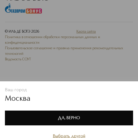
© ИЛЬ ДЕ БОТЭ
2026
Карта сайта
Политика в отношении обработки персональных данных и
конфиденциальности
Пользовательское соглашение и правила применения рекомендательных
технологий
Ведомость СОУТ
Ваш город
В КОРЗИНУ
КУПИТЬ СЕЙЧАС
Москва
Мы используем cookie-файлы и сервисы веб-аналитики. Они
необходимы для улучшения работы сайта. Подробнее –
OK
в
Политике конфиденциальности
ДА, ВЕРНО
Выбрать другой