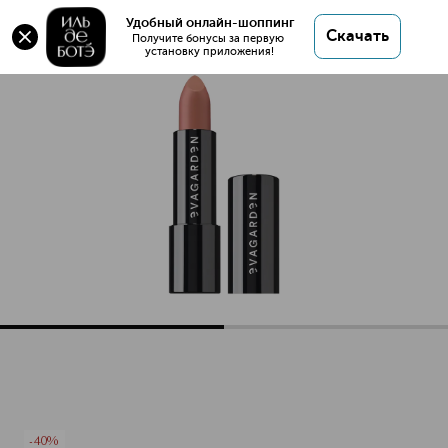
Оригинал 💯 Enjoy lipstick Помада для губ
Удобный онлайн-шоппинг
Скачать
увлажняющая купить в интернет магазине ИЛЬ
Получите бонусы за первую 
установку приложения!
ДЕ БОТЭ с доставкой.
Enjoy lipstick Помада для губ увлажняющая
Описание
Характеристики
-40%