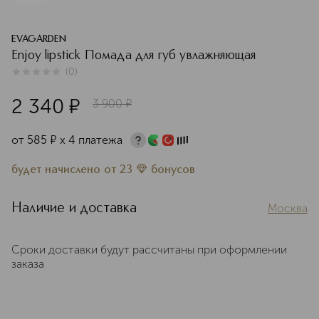
EVAGARDEN
Enjoy lipstick Помада для губ увлажняющая
(
0
)
0
из
5
0
2 340
¤
3 900
¤
от
585
¤
х 4 платежа
будет начислено
от
23
бонусов
Наличие и доставка
Москва
Сроки доставки будут рассчитаны при оформлении
заказа