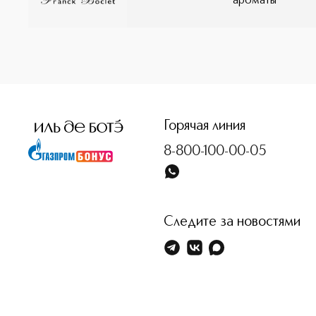
ароматы
<p class="MsoNormal"><span style="font-size: 12.0pt; line
Горячая линия
8-800-100-00-05
Следите за новостями