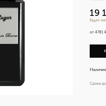
19 
будет н
от
4781
В
Наличие
Сроки до