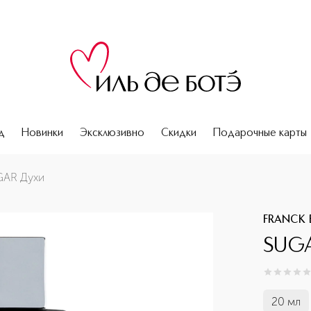
д
Новинки
Эксклюзивно
Скидки
Подарочные карты
GAR Духи
FRANCK 
SUGA
0
из
5
0
20 мл