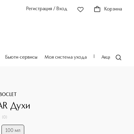
Регистрация / Вход
Корзина
Бьюти-сервисы
Моя система ухода
Акции
Театр
BOCLET
R Духи
(
0
)
100 мл