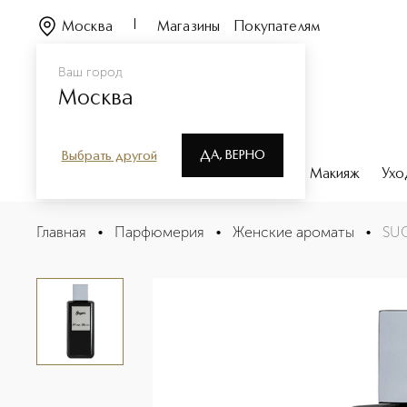
Москва
Магазины
Покупателям
Ваш город
Москва
ДА, ВЕРНО
Выбрать другой
Каталог
Бренды
Парфюмерия
Макияж
Ухо
SUGAR Духи
Главная
•
Парфюмерия
•
Женские ароматы
•
SU
Описание
Характеристики