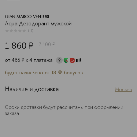
GIAN MARCO VENTURI
Aqua Дезодорант мужской
(
0
)
0
из
5
0
1 860
¤
3 100
¤
от
465
¤
х 4 платежа
будет начислено
от
18
бонусов
Наличие и доставка
Москва
Сроки доставки будут рассчитаны при оформлении
заказа