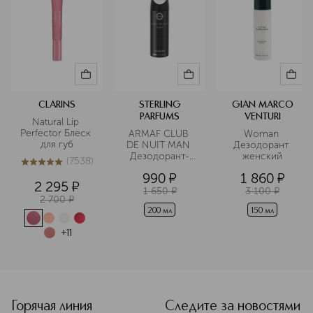
CLARINS
STERLING
GIAN MARCO
PARFUMS
VENTURI
Natural Lip 
Perfector Блеск 
ARMAF CLUB 
Woman 
для губ
DE NUIT MAN 
Дезодорант 
Дезодорант-
женский
(
7538
)
спрей
5
из
5
7538
990
¤
1 860
¤
2 295
¤
1 650
¤
3 100
¤
2 700
¤
200 мл
150 мл
+
11
<p class="MsoNormal"><span style="font-size: 12.0pt; line
Горячая линия
Следите за новостями