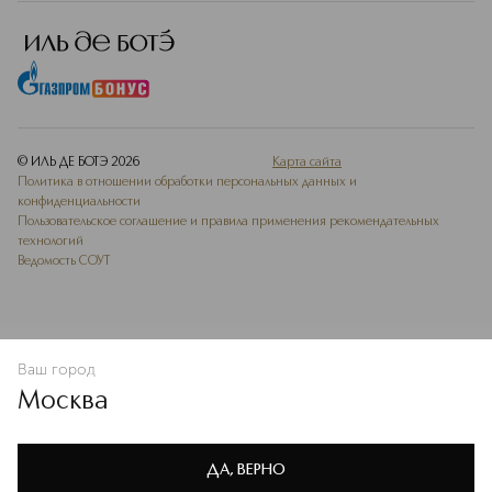
© ИЛЬ ДЕ БОТЭ
2026
Карта сайта
Политика в отношении обработки персональных данных и
конфиденциальности
Пользовательское соглашение и правила применения рекомендательных
технологий
Ведомость СОУТ
Ваш город
В КОРЗИНУ
КУПИТЬ СЕЙЧАС
Москва
Мы используем cookie-файлы и сервисы веб-аналитики. Они
необходимы для улучшения работы сайта. Подробнее –
OK
в
Политике конфиденциальности
ДА, ВЕРНО