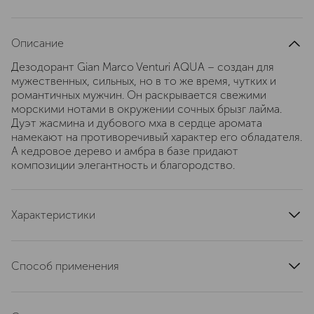
Описание
Дезодорант Gian Marco Venturi AQUA – создан для
мужественных, сильных, но в то же время, чутких и
романтичных мужчин. Он раскрывается свежими
морскими нотами в окружении сочных брызг лайма.
Дуэт жасмина и дубового мха в сердце аромата
намекают на противоречивый характер его обладателя.
А кедровое дерево и амбра в базе придают
композиции элегантность и благородство.
Характеристики
текстура
спрей-формат
область применения
подмышки
Способ применения
верхние ноты
лайм
хорошо встряхните флакон, распылите дезодорант в
ноты сердца
жасмин
течение 2-3 секунд на расстоянии около 12-18 см.