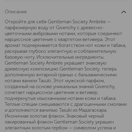
Описание
Откройте для себя Gentleman Society Ambrée —
парфюмерную воду от Givenchy с древесно-
цветочными амбровыми нотами, которые соединяют
нарциссное цветение с квартетом ветивера. Этот
аромат подчеркивается богатством нот кожи и табака,
раскрывая глубоко элегантную и соблазнительную
базовую ноту. Исключительные ингредиенты.
Gentleman Society Ambrée украшает знаковую
древесную композицию Gentleman Society, теперь
дополненную янтарной гранью с бальзамическими
нотами ванили Tasuki. Этот мужской парфюм,
созданный на основе уникальных знаний Givenchy,
сочетает нарциссное цветение и ветивер,
подчеркнутые изысканными нотами кожи и табака.
Теплые специи смешиваются с драгоценными смолами
и дополняются ванилью Tasuki из Мадагаскара.
Иконичная золотая флакон. Знаковый черный
лакированный флакон Gentleman Society украшен
элегантным золотым гербом — символом успеха и