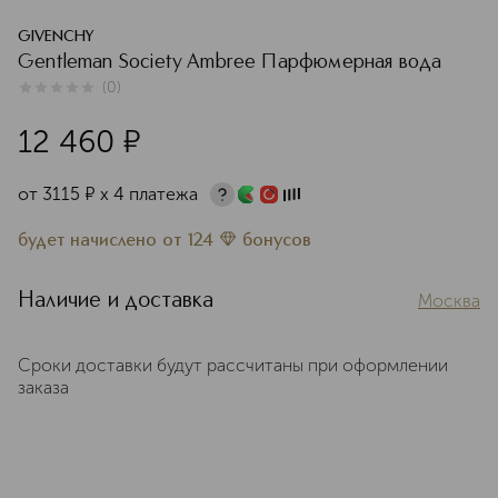
GIVENCHY
Gentleman Society Ambree Парфюмерная вода
(
0
)
0
из
5
0
12 460
¤
от
3115
¤
х 4 платежа
будет начислено
от
124
бонусов
Наличие и доставка
Москва
Сроки доставки будут рассчитаны при оформлении
заказа