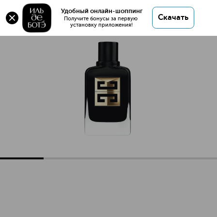
Удобный онлайн-шоппинг
Скачать
Получите бонусы за первую 
установку приложения!
Gentleman Society Ambree Парфюмерная вода
Описание
Характеристики