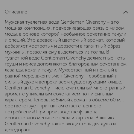
Описание
Мужская туалетная вода Gentleman Givenchy – это
мощная композиция, подчеркивающая связь с миром
моды, в основе которой необычное сочетание пачули
и специй. Это древесный цветочный аромат, который
добавляет «остроты» и дерзости в галантный образ
мужчины, позволяя ему выделиться из толпы. В
туалетной воде Gentleman Givenchy деликатные ноты
груши и ириса дополняются благородным сочетанием
лаванды, кожи и пачули. Мужественный и нежный в
равной мере, джентльмен Givenchy – свободный и
сильный духом вопреки всем существующим клише.
Gentleman Givenchy – исключительный многогранный
аромат с уникальным сочетанием нот и сильным
характером. Теперь любимый аромат в объеме 60 мл.
соответствует принципам ответственного
потребления! При производстве флакона
использовано меньше стекла и картона. В линию
Gentleman Givenchy также входит гель для душа и
дезодорант.