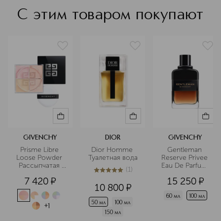
С этим товаром покупают
GIVENCHY
DIOR
GIVENCHY
Prisme Libre 
Dior Homme 
Gentleman 
Loose Powder 
Туалетная вода
Reserve Privee 
Рассыпчатая 
Eau De Parfum 
(
1
)
пудра для лица
Парфюмерная 
5
из
5
1
7 420
¤
15 250
¤
вода
10 800
¤
60 мл
100 мл
50 мл
100 мл
+
1
150 мл