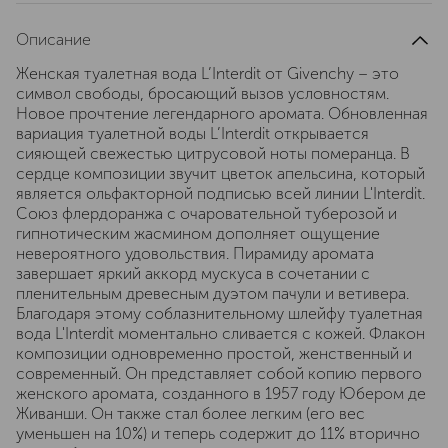
Описание
Женская туалетная вода L’Interdit от Givenchy – это
символ свободы, бросающий вызов условностям.
Новое прочтение легендарного аромата. Обновленная
вариация туалетной воды L’Interdit открывается
сияющей свежестью цитрусовой ноты померанца. В
сердце композиции звучит цветок апельсина, который
является ольфакторной подписью всей линии L'Interdit.
Союз флердоранжа с очаровательной туберозой и
гипнотическим жасмином дополняет ощущение
невероятного удовольствия. Пирамиду аромата
завершает яркий аккорд мускуса в сочетании с
пленительным древесным дуэтом пачули и ветивера.
Благодаря этому соблазнительному шлейфу туалетная
вода L'Interdit моментально сливается с кожей. Флакон
композиции одновременно простой, женственный и
современный. Он представляет собой копию первого
женского аромата, созданного в 1957 году Юбером де
Живанши. Он также стал более легким (его вес
уменьшен на 10%) и теперь содержит до 11% вторично