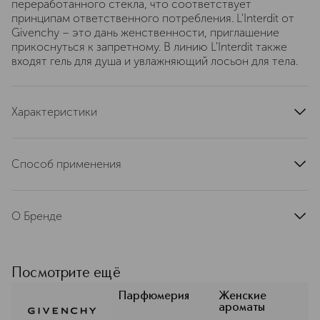
переработанного стекла, что соответствует
принципам ответственного потребления. L'Interdit от
Givenchy – это дань женственности, приглашение
прикоснуться к запретному. В линию L'Interdit также
входят гель для душа и увлажняющий лосьон для тела.
Характеристики
тип продукта
туалетная вода
верхние ноты
апельсин
Способ применения
ноты сердца
тубероза, цветок апельсина, жасмин
Небольшое количество нанести на тело, избегая
базовые ноты
ветивер, пачули, мускус
попадания в глаза
группа ароматов
О Бренде
цветочные, древесные
страна производства
Франция
С первого дня своего основания
Givenchy является синонимом
артикул
P069310
элегантности и стиля. Рожденный в
Посмотрите ещё
мире высокой моды, Givenchy стал
одним из мировых лидеров
Парфюмерия
Женские
ароматы
парфюмерно-косметической