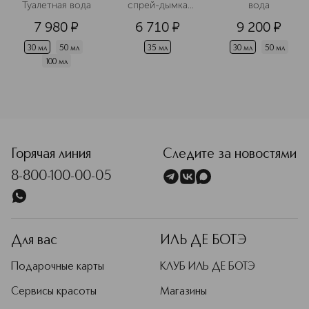
Туалетная вода
 спрей-дымка 
вода
для волос
7 980
¤
6 710
¤
9 200
¤
30 мл
50 мл
35 мл
30 мл
50 мл
100 мл
<p class="MsoNormal"><span style="font-size: 12.0pt; line-
Горячая линия
Следите за новостями
8-800-100-00-05
Для вас
ИЛЬ ДЕ БОТЭ
Подарочные карты
КЛУБ ИЛЬ ДЕ БОТЭ
Сервисы красоты
Магазины