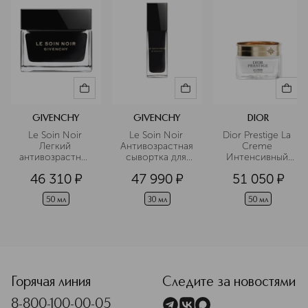
дерзкая классика, бросающая вызов
условностям.
Подробнее
GIVENCHY
GIVENCHY
DIOR
Le Soin Noir 
Le Soin Noir 
Dior Prestige La 
Легкий 
Антивозрастная 
Creme 
антивозрастной 
сывортка для 
Интенсивный 
крем для лица
лица
восстанавливающ
46 310
¤
47 990
¤
51 050
¤
 крем для лица, 
шеи и декольте 
с легкой 
50 мл
30 мл
50 мл
текстурой
<p class="MsoNormal"><span style="font-size: 12.0pt; line
Горячая линия
Следите за новостями
8-800-100-00-05