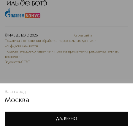
© ИЛЬ ДЕ БОТЭ
2026
Карта сайта
Политика в отношении обработки персональных данных и
конфиденциальности
Пользовательское соглашение и правила применения рекомендательных
технологий
Ведомость СОУТ
Ваш город
В КОРЗИНУ
КУПИТЬ СЕЙЧАС
Москва
Мы используем cookie-файлы и сервисы веб-аналитики. Они
необходимы для улучшения работы сайта. Подробнее –
OK
в
Политике конфиденциальности
ДА, ВЕРНО