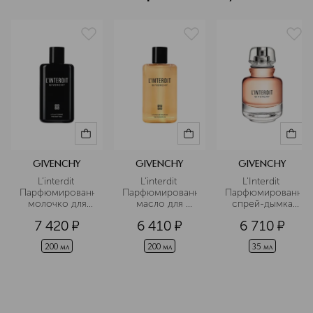
GIVENCHY
GIVENCHY
GIVENCHY
L’interdit 
L’interdit 
L'Interdit 
Парфюмированное
Парфюмированное
Парфюмированная
 молочко для 
 масло для 
 спрей-дымка 
тела
душа
для волос
7 420
¤
6 410
¤
6 710
¤
200 мл
200 мл
35 мл