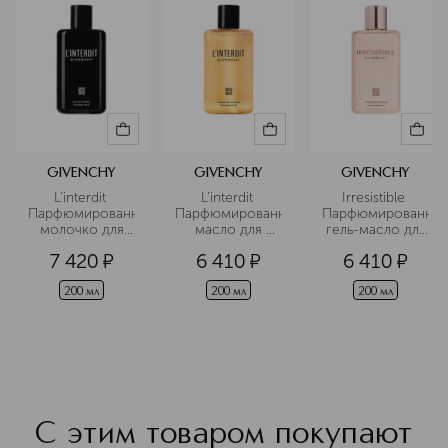
воплощают самые смелые образы
модных показов. Givenchy – это
дерзкая классика, бросающая вызов
условностям.
Подробнее
GIVENCHY
GIVENCHY
GIVENCHY
L’interdit 
L’interdit 
Irresistible 
Парфюмированное
Парфюмированное
Парфюмированны
 молочко для 
 масло для 
 гель-масло для 
тела
душа
душа
7 420
¤
6 410
¤
6 410
¤
200 мл
200 мл
200 мл
С этим товаром покупают