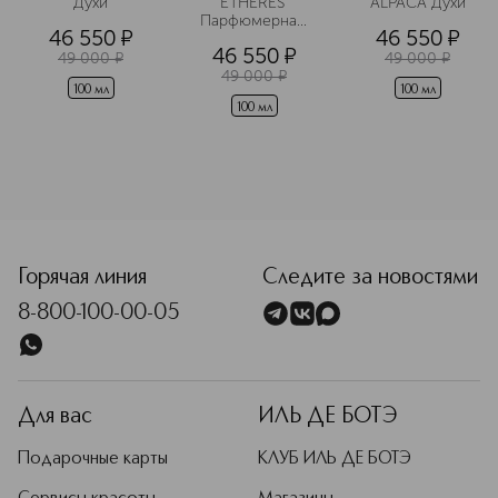
Духи
ETHERES 
ALPACA Духи
Парфюмерная 
Подробнее
46 550
¤
46 550
¤
вода
46 550
¤
49 000
¤
49 000
¤
49 000
¤
100 мл
100 мл
100 мл
<p class="MsoNormal"><span style="font-size: 12.0pt; line
Горячая линия
Следите за новостями
8-800-100-00-05
Для вас
ИЛЬ ДЕ БОТЭ
Подарочные карты
КЛУБ ИЛЬ ДЕ БОТЭ