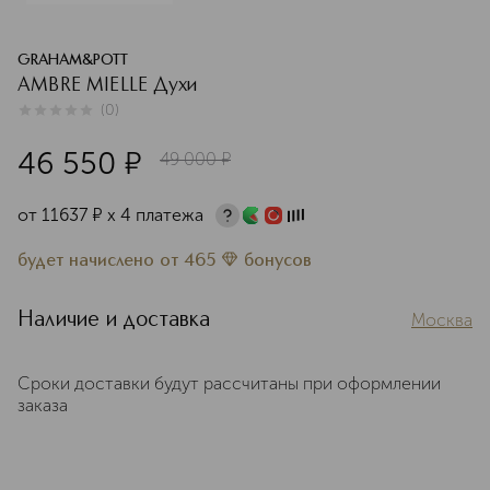
GRAHAM&POTT
AMBRE MIELLE Духи
(
0
)
0
из
5
0
46 550
¤
49 000
¤
от
11637
¤
х 4 платежа
будет начислено
от
465
бонусов
Наличие и доставка
Москва
Сроки доставки будут рассчитаны при оформлении
заказа