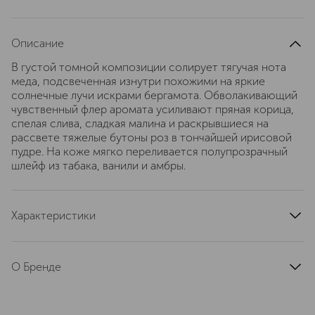
Описание
В густой томной композиции солирует тягучая нота
меда, подсвеченная изнутри похожими на яркие
солнечные лучи искрами бергамота. Обволакивающий
чувственный флер аромата усиливают пряная корица,
спелая слива, сладкая малина и раскрывшиеся на
рассвете тяжелые бутоны роз в тончайшей ирисовой
пудре. На коже мягко переливается полупрозрачный
шлейф из табака, ванили и амбры.
Характеристики
страна производства
Соединенное Королевство
артикул
AM100P
О Бренде
GRAHAM & POTT — это английская
компания, основанная в 1890 году