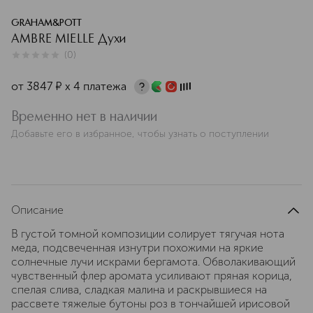
GRAHAM&POTT
AMBRE MIELLE Духи
(
0
)
0
из
5
0
от
3847
¤
х 4 платежа
Временно нет в наличии
Добавьте его в избранное, чтобы узнать о поступлении
Описание
В густой томной композиции солирует тягучая нота
меда, подсвеченная изнутри похожими на яркие
солнечные лучи искрами бергамота. Обволакивающий
чувственный флер аромата усиливают пряная корица,
спелая слива, сладкая малина и раскрывшиеся на
рассвете тяжелые бутоны роз в тончайшей ирисовой