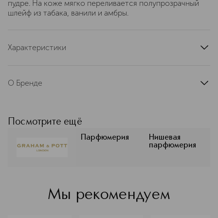
пудре. На коже мягко переливается полупрозрачный
шлейф из табака, ванили и амбры.
Характеристики
страна производства
Соединенное Королевство
артикул
AM15P
О Бренде
GRAHAM & POTT — это английская
компания, основанная в 1890 году
как производитель тканей высшего
Посмотрите ещё
качества. Ее аристократические
традиции воплотились в роскошную
Парфюмерия
Нишевая
парфюмерия
парфюмерную коллекцию. Дом
GRAHAM & POTT создает многие
свои концентрации и эссенции с
использованием традиционных
методов настаивания. Этот способ
Мы рекомендуем
известен как анфлераж. Он
позволяет мастерам сохранять
высочайшее качество и