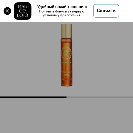
AMBRE MIELLE Духи
Удобный онлайн-шоппинг
Скачать
Получите бонусы за первую 
установку приложения!
AMBRE MIELLE Духи