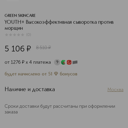
GREEN SKINCARE
YOUTH+ Высокоэффективная сыворотка против
морщин
(
0
)
0
из
5
0
5 106
¤
8 510
¤
от
1276
¤
х 4 платежа
будет начислено
от
51
бонусов
Наличие и доставка
Москва
Сроки доставки будут рассчитаны при оформлении
заказа