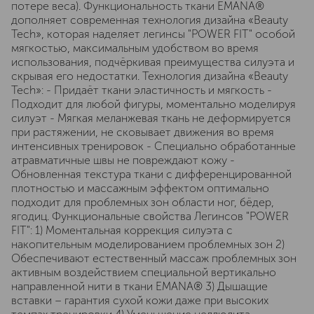
потере веса). Функциональность ткани EMANA®
дополняет современная технология дизайна «Beauty
Tech», которая наделяет легинсы "POWER FIT" особой
мягкостью, максимальным удобством во время
использования, подчёркивая преимущества силуэта и
скрывая его недостатки. Технология дизайна «Beauty
Tech»: - Придаёт ткани эластичность и мягкость -
Подходит для любой фигуры, моментально моделируя
силуэт - Мягкая меланжевая ткань не деформируется
при растяжении, не сковывает движения во время
интенсивных тренировок - Специально обработанные
атравматичные швы не повреждают кожу -
Обновленная текстура ткани с дифференцированной
плотностью и массажным эффектом оптимально
подходит для проблемных зон области ног, бёдер,
ягодиц. Функциональные свойства Легинсов "POWER
FIT": 1) Моментальная коррекция силуэта с
накопительным моделированием проблемных зон 2)
Обеспечивают естественный массаж проблемных зон
активным воздействием специальной вертикально
направленной нити в ткани EMANA® 3) Дышащие
вставки – гарантия сухой кожи даже при высоких