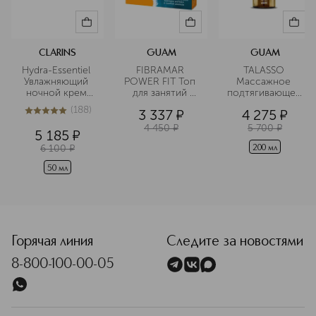
CLARINS
GUAM
GUAM
Hydra-Essentiel 
FIBRAMAR 
TALASSO 
Увлажняющий 
POWER FIT Топ 
Массажное 
ночной крем 
для занятий 
подтягивающее 
для любого 
спортом цвет 
антицеллюлитное
(
188
)
3 337
¤
4 275
¤
типа кожи
серый размер 
 масло для тела
5
из
5
188
L/XL
4 450
¤
5 700
¤
5 185
¤
6 100
¤
200 мл
50 мл
<p class="MsoNormal"><span style="font-size: 12.0pt; lin
Горячая линия
Следите за новостями
8-800-100-00-05