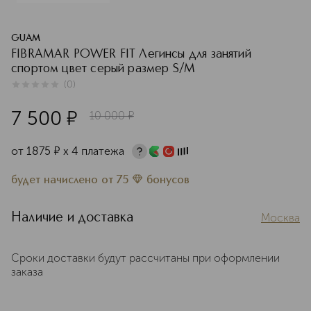
GUAM
FIBRAMAR POWER FIT Легинсы для занятий
спортом цвет серый размер S/M
(
0
)
0
из
5
0
7 500
¤
10 000
¤
от
1875
¤
х 4 платежа
будет начислено
от
75
бонусов
Наличие и доставка
Москва
Сроки доставки будут рассчитаны при оформлении
заказа