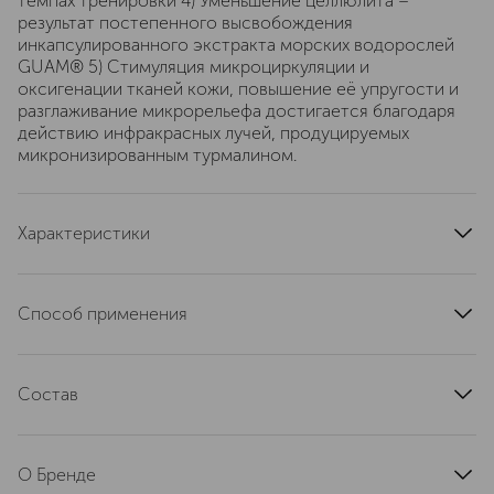
темпах тренировки 4) Уменьшение целлюлита –
результат постепенного высвобождения
инкапсулированного экстракта морских водорослей
GUAM® 5) Стимуляция микроциркуляции и
оксигенации тканей кожи, повышение её упругости и
разглаживание микрорельефа достигается благодаря
действию инфракрасных лучей, продуцируемых
микронизированным турмалином.
Характеристики
артикул
2158G
Способ применения
1) Легинсы не являются нижним бельём, перед их
использованием наденьте нижнее бельё. 2) Перед
Состав
первым использованием немного растяните ткань
руками. Леггинсы адаптируются к форме тела после
Основные активные составляющие Легинсов ""POWER
первого использования. 3) Легинсы не рекомендуется
FIT"" GUAM: 1) Ткань EMANA® (51%) с технологией
носить ВО ВРЕМЯ БЕРЕМЕННОСТИ. После
О Бренде
FIBRAMAR® - натуральное микроволокно из морских
беременности Легинсы рекомендованы к ношению. 4)