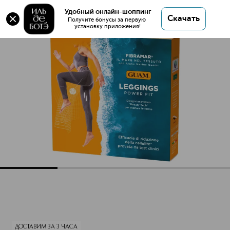
Оригинал 💯 FIBRAMAR POWER FIT Легинсы для
Удобный онлайн-шоппинг
Скачать
занятий спортом цвет серый размер S/M купить
Получите бонусы за первую 
установку приложения!
в интернет магазине ИЛЬ ДЕ БОТЭ с доставкой.
FIBRAMAR POWER FIT Легинсы для занятий спортом цвет 
Описание
Характеристики
ДОСТАВИМ ЗА 3 ЧАСА