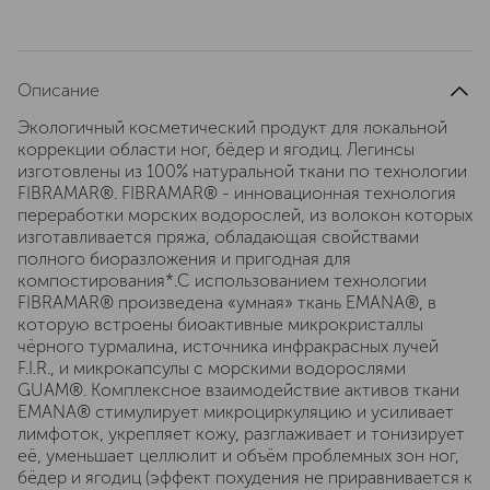
Описание
Экологичный косметический продукт для локальной
коррекции области ног, бёдер и ягодиц. Легинсы
изготовлены из 100% натуральной ткани по технологии
FIBRAMAR®. FIBRAMAR® - инновационная технология
переработки морских водорослей, из волокон которых
изготавливается пряжа, обладающая свойствами
полного биоразложения и пригодная для
компостирования*.С использованием технологии
FIBRAMAR® произведена «умная» ткань EMANA®, в
которую встроены биоактивные микрокристаллы
чёрного турмалина, источника инфракрасных лучей
F.I.R., и микрокапсулы с морскими водорослями
GUAM®. Комплексное взаимодействие активов ткани
EMANA® стимулирует микроциркуляцию и усиливает
лимфоток, укрепляет кожу, разглаживает и тонизирует
её, уменьшает целлюлит и объём проблемных зон ног,
бёдер и ягодиц (эффект похудения не приравнивается к