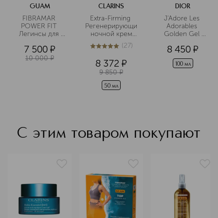
GUAM
CLARINS
DIOR
FIBRAMAR 
Extra-Firming 
J'Adore Les 
POWER FIT 
Регенерирующий
Adorables 
Легинсы для 
 ночной крем 
Golden Gel 
занятий 
для лица для 
Парфюмированны
(
27
)
7 500
¤
8 450
¤
спортом цвет 
любого типа 
 гель для тела
5
из
5
27
серый размер 
кожи (сменный 
10 000
¤
8 372
¤
XS/S
блок)
100 мл
9 850
¤
50 мл
С этим товаром покупают