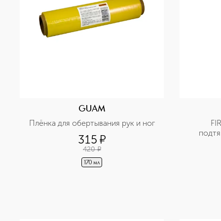
GUAM
Плёнка для обертывания рук и ног
FI
подтя
315
¤
микро
420
¤
170 мл