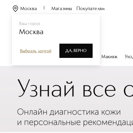
Москва
Магазины
Покупателям
Ваш город
Москва
ДА, ВЕРНО
Выбрать другой
Каталог
Бренды
Парфюмерия
Макияж
Ухо
Уходовые средства для и