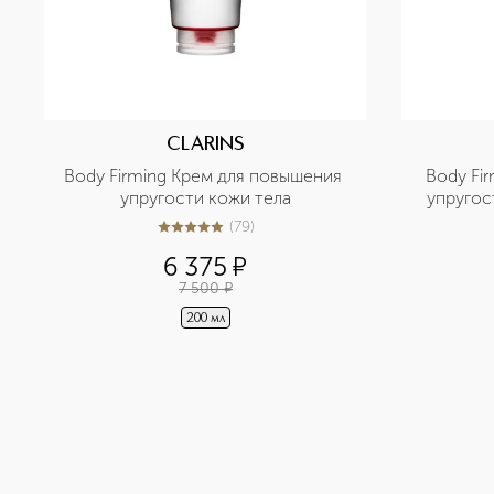
CLARINS
Body Firming Крем для повышения 
Body Fir
упругости кожи тела
упругос
(
79
)
5
из
5
79
6 375
¤
7 500
¤
200 мл