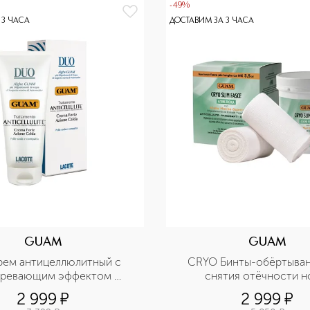
-49%
 3 ЧАСА
ДОСТАВИМ ЗА 3 ЧАСА
GUAM
GUAM
ем антицеллюлитный с 
CRYO Бинты-обёртывани
гревающим эффектом 
снятия отёчности но
интенсивный
охлаждающим эффе
2 999
¤
2 999
¤