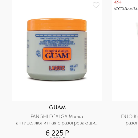
-12%
ДОСТАВИМ ЗА
GUAM
FANGHI D`ALGA Маска 
DUO Кр
антицеллюлитная с разогревающим 
разо
эффектом
6 225
¤