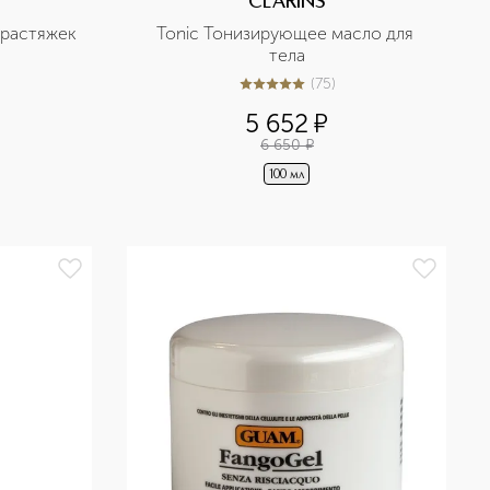
CLARINS
 растяжек
Tonic Тонизирующее масло для 
тела
(
75
)
4.9
из
5
75
5 652
¤
6 650
¤
100 мл