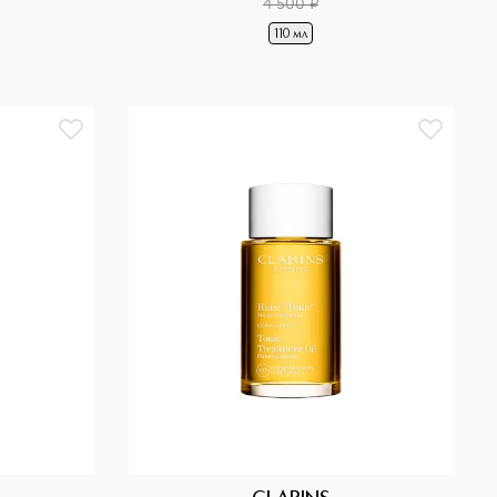
4 500
¤
110 мл