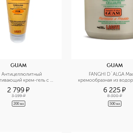
GUAM
GUAM
R Антицеллюлитный 
FANGHI D`ALGA Мас
гивающий крем-гель с 
кремообразная из водор
кристаллами турмалина
охлаждающим эффе
2 799
¤
6 225
¤
3 199
¤
8 300
¤
200 мл
500 мл