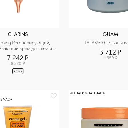
CLARINS
GUAM
irming Регенерирующий, 
TALASSO Соль для в
вающий крем для шеи и 
3 712
¤
декольте
7 242
¤
4 950
¤
8 520
¤
75 мл
ДОСТАВИМ ЗА 3 ЧАСА
 3 ЧАСА