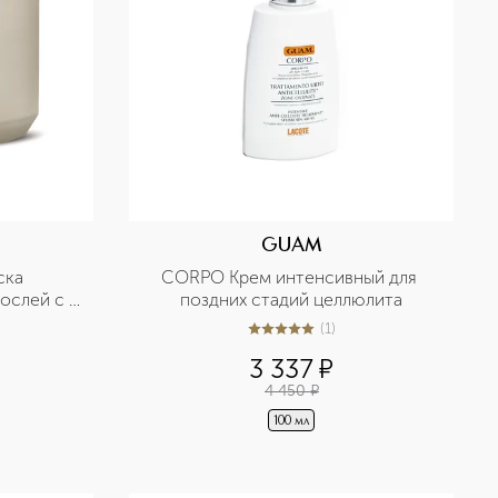
GUAM
ка 
CORPO Крем интенсивный для 
ослей с 
поздних стадий целлюлита
ктом
(
1
)
5
из
5
1
3 337
¤
4 450
¤
100 мл