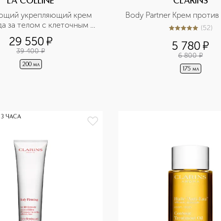
LA COLLINE
CLARINS
ющий укрепляющий крем 
Body Partner Крем против
да за телом с клеточным 
(
52
)
5
из
5
52
комплексом
29 550
¤
5 780
¤
39 400
¤
6 800
¤
200 мл
175 мл
 3 ЧАСА