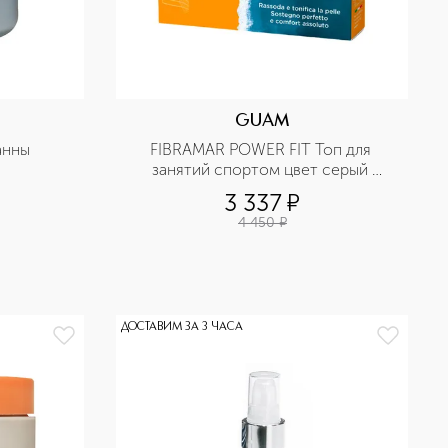
GUAM
анны
FIBRAMAR POWER FIT Топ для 
занятий спортом цвет серый 
размер S/M
3 337
¤
4 450
¤
ДОСТАВИМ ЗА 3 ЧАСА