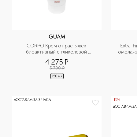
GUAM
CORPO Крем от растяжек 
Extra-F
биоактивный с гликолевой 
омолажи
кислотой
4 275
¤
5 700
¤
150 мл
ДОСТАВИМ ЗА 3 ЧАСА
-13%
ДОСТАВИМ ЗА