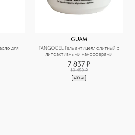
GUAM
сло для 
FANGOGEL Гель антицеллюлитный с 
липоактивными наносферами
7 837
¤
10 450
¤
400 мл