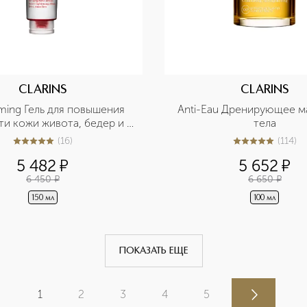
CLARINS
CLARINS
ming Гель для повышения 
Anti-Eau Дренирующее ма
ти кожи живота, бедер и 
тела
рук
(
16
)
(
114
)
4.9
из
5
16
5
из
5
114
5 482
¤
5 652
¤
6 450
¤
6 650
¤
150 мл
100 мл
ПОКАЗАТЬ ЕЩЕ
1
2
3
4
5