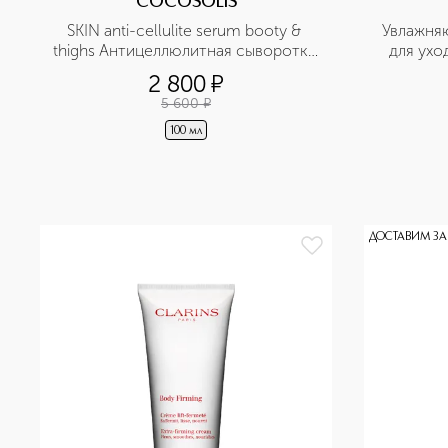
COCOSOLIS
SKIN anti-cellulite serum booty & 
Увлажня
thighs Антицеллюлитная сыворотка 
для ухо
для тела 
2 800
¤
5 600
¤
100 мл
ДОСТАВИМ ЗА