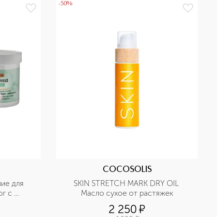
-50%
COCOSOLIS
е для 
SKIN STRETCH MARK DRY OIL 
г с 
Масло сухое от растяжек
ктом
2 250
¤