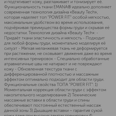
и подтягивает кожу, разглаживает и тонизирует её.
Функциональность ткани EMANA® идеально дополняет
современная технология дизайна «Beauty Tech»,
которая наделяет топ "POWER FIT" особой мягкостью,
максимальным удобством во время использования,
подчёркивая преимущества формы груди и скрывая её
недостатки. Технология дизайна «Beauty Tech»: -
Придаёт ткани эластичность и мягкость - Подходит
для любой формы груди, моментально моделируя её
силуэт - Мягкая меланжевая ткань не деформируется
при растяжении, не сковывает движения даже во время
интенсивных тренировок - Специально обработанные
атравматичные швы не натирают и не повреждают
кожу - Обновленная текстура ткани с
дифференцированной плотностью и массажным
эффектом оптимально подходит для области груди.
Функциональные свойства ТОПА "POWER FIT": 1)
Моментальная коррекция области груди с эффектом
накопительного моделирования 2) Технические
массажные вставки в области груди и спины
обеспечивают постоянный естественный массаж
данной зоны 3) Дышащие вставки – гарантия сухой
кожи даже при высоких темпах тренировки 4)