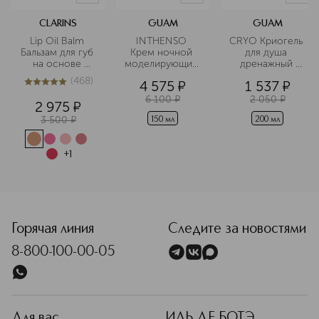
CLARINS
GUAM
GUAM
Lip Oil Balm 
INTHENSO 
CRYO Криогель 
Бальзам для губ 
Крем ночной 
для душа 
на основе 
моделирующий 
дренажный 
масел
с солью 
тонизирующий
(
468
)
4 575
¤
1 537
¤
Мертвого моря
4.9
из
5
468
6 100
¤
2 050
¤
2 975
¤
3 500
¤
150 мл
200 мл
+
1
<p class="MsoNormal"><span style="font-size: 12.0pt; lin
Горячая линия
Следите за новостями
8-800-100-00-05
Для вас
ИЛЬ ДЕ БОТЭ