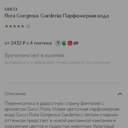
GUCCI
Flora Gorgeous Gardenia Парфюмерная вода
(
1
)
5
из
5
1
от
2432
¤
х 4 платежа
Временно нет в наличии
Добавьте его в избранное, чтобы узнать о поступлении
Описание
Перенеситесь в радостную страну фантазий с
ароматом Gucci Flora. Новая цветочная парфюмерная
вода Gucci Flora Gorgeous Gardenia с легким сладким
оттенком предстает в новой рекламной кампании в
окружении цветов и пушистых животных. Культовый