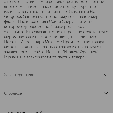
это путешествие в мир розовых грез, вдохновленный
японскими аниме и наследием поп-культуры, где
излишества отнюдь не излишни. «В кампании Flora
Gorgeous Gardenia мы по-новому показываем мир
флоры. Нас вдохновила Майли Сайрус, артистка,
которой одновременно близки рок-н-ролл и
эклектика... Кто сказал, что рок-н-ролл не сочетается с
миром цветов и не может воплощать вселенную
Flora?» – Алессандро Микеле. *Производство товара
может находиться в разных странах и отличаться от
заявленного на сайте: Испания/Италия/ Франция/
Германия (в зависимости от партии товара).
Характеристики
страна производства
Испания
артикул
19000011051
О Бренде
Парфюмерия Gucci (Гуччи) — это
яркое сочетание стиля, характера и
высокого парфюмерного искусства.