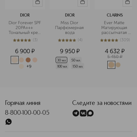
DIOR
DIOR
CLARINS
Dior Forever SPF 
Miss Dior 
Ever Matte 
20PA+++ 
Парфюмерная 
Матирующая 
Тональный крем 
вода
рассыпчатая 
для лица
пудра
(
3
)
(
4
)
(
309
)
5
из
5
3
5
из
5
4
5
из
5
309
6 900
¤
9 950
¤
4 632
¤
5 450
¤
30 мл
50 мл
+
9
100 мл
150 мл
<p class="MsoNormal"><span style="font-size: 12.0pt; line
Горячая линия
Следите за новостями
8-800-100-00-05