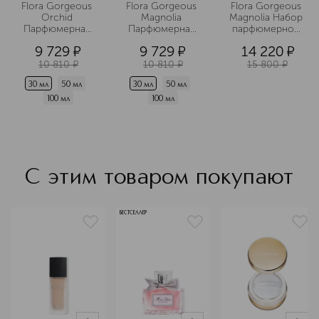
Flora Gorgeous 
Flora Gorgeous 
Flora Gorgeous 
Orchid 
Magnolia 
Magnolia Набор 
Парфюмерная 
Парфюмерная 
парфюмерной 
вода
вода
воды
9 729
¤
9 729
¤
14 220
¤
10 810
¤
10 810
¤
15 800
¤
30 мл
50 мл
30 мл
50 мл
100 мл
100 мл
С этим товаром покупают
БЕСТСЕЛЛЕР