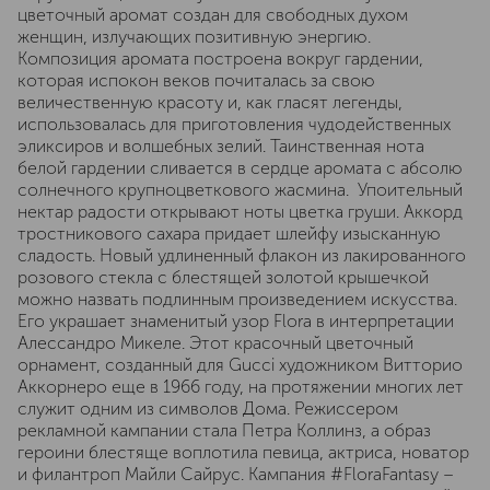
цветочный аромат создан для свободных духом
женщин, излучающих позитивную энергию.
Композиция аромата построена вокруг гардении,
которая испокон веков почиталась за свою
величественную красоту и, как гласят легенды,
использовалась для приготовления чудодейственных
эликсиров и волшебных зелий. Таинственная нота
белой гардении сливается в сердце аромата с абсолю
солнечного крупноцветкового жасмина. Упоительный
нектар радости открывают ноты цветка груши. Аккорд
тростникового сахара придает шлейфу изысканную
сладость. Новый удлиненный флакон из лакированного
розового стекла с блестящей золотой крышечкой
можно назвать подлинным произведением искусства.
Его украшает знаменитый узор Flora в интерпретации
Алессандро Микеле. Этот красочный цветочный
орнамент, созданный для Gucci художником Витторио
Аккорнеро еще в 1966 году, на протяжении многих лет
служит одним из символов Дома. Режиссером
рекламной кампании стала Петра Коллинз, а образ
героини блестяще воплотила певица, актриса, новатор
и филантроп Майли Сайрус. Кампания #FloraFantasy –