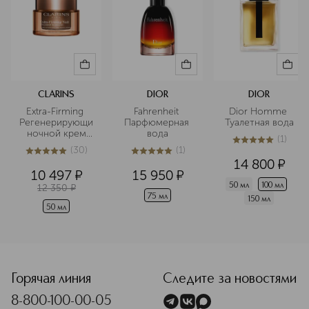
CLARINS
DIOR
DIOR
Extra-Firming 
Fahrenheit 
Dior Homme 
Регенерирующий
Парфюмерная 
Туалетная вода
 ночной крем 
вода
(
1
)
для лица для 
5
из
5
1
(
30
)
(
1
)
любого типа 
5
из
5
30
5
из
5
1
14 800
¤
кожи
10 497
¤
15 950
¤
50 мл
100 мл
12 350
¤
75 мл
150 мл
50 мл
<p class="MsoNormal"><span style="font-size: 12.0pt; line
Горячая линия
Следите за новостями
8-800-100-00-05