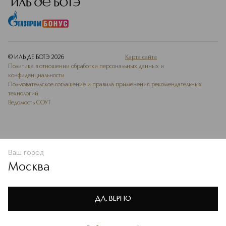
© ИЛЬ ДЕ БОТЭ
2026
Карта сайта
Политика в отношении обработки персональных данных и
конфиденциальности
Пользовательское соглашение и правила применения рекомендательных
технологий
Ведомость СОУТ
Ваш город
В КОРЗИНУ
КУПИТЬ СЕЙЧАС
Москва
Мы используем cookie-файлы и сервисы веб-аналитики. Они
необходимы для улучшения работы сайта. Подробнее –
OK
в
Политике конфиденциальности
ДА, ВЕРНО