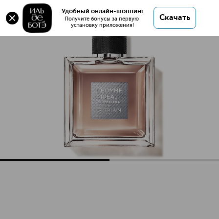
Удобный онлайн-шоппинг
Скачать
Получите бонусы за первую 
установку приложения!
L`Homme Ideal Парфюмерная вода
Описание
Характеристики