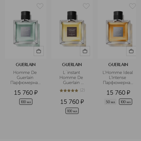
красоты.
Подробнее
GUERLAIN
GUERLAIN
GUERLAIN
Homme De 
L`instant 
L'Homme Ideal 
Guerlain 
Homme De 
L'Intense 
Парфюмерная 
Guerlain 
Парфюмерная 
вода
Парфюмерная 
вода
(
2
)
15 760
¤
15 760
¤
вода
5
из
5
2
15 760
¤
100 мл
50 мл
100 мл
100 мл