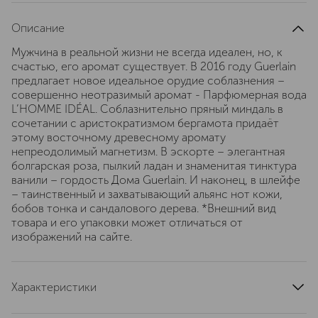
Описание
Мужчина в реальной жизни не всегда идеален, но, к
счастью, его аромат существует. В 2016 году Guerlain
предлагает новое идеальное орудие соблазнения –
совершенно неотразимый аромат - Парфюмерная вода
L’HOMME IDÉAL. Соблазнительно пряный миндаль в
сочетании с аристократизмом бергамота придаёт
этому восточному древесному аромату
непреодолимый магнетизм. В эскорте – элегантная
болгарская роза, пылкий ладан и знаменитая тинктура
ванили – гордость Дома Guerlain. И наконец, в шлейфе
– таинственный и захватывающий альянс нот кожи,
бобов тонка и сандалового дерева. *Внешний вид
товара и его упаковки может отличаться от
изображений на сайте.
Характеристики
тип продукта
парфюмерная вода