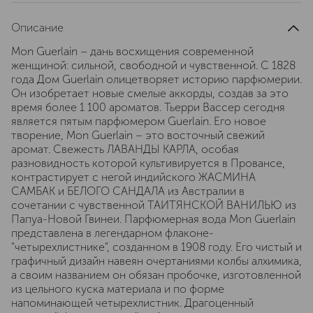
Описание
Mon Guerlain – дань восхищения современной
женщиной: сильной, свободной и чувственной. С 1828
года Дом Guerlain олицетворяет историю парфюмерии.
Он изобретает новые смелые аккорды, создав за это
время более 1 100 ароматов. Тьерри Вассер сегодня
является пятым парфюмером Guerlain. Его новое
творение, Mon Guerlain – это восточный свежий
аромат. Свежесть ЛАВАНДЫ КАРЛА, особая
разновидность которой культивируется в Провансе,
контрастирует с негой индийского ЖАСМИНА
САМБАК и БЕЛОГО САНДАЛА из Австралии в
сочетании с чувственной ТАИТЯНСКОЙ ВАНИЛЬЮ из
Папуа-Новой Гвинеи. Парфюмерная вода Mon Guerlain
представлена в легендарном флаконе-
"четырехлистнике", созданном в 1908 году. Его чистый и
графичный дизайн навеян очертаниями колбы алхимика,
а своим названием он обязан пробочке, изготовленной
из цельного куска материала и по форме
напоминающей четырехлистник. Драгоценный