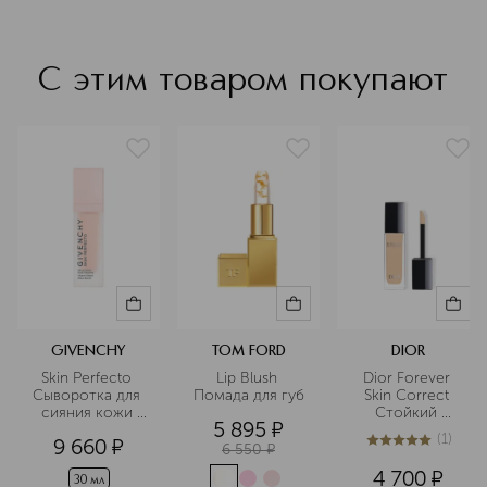
С этим товаром покупают
GIVENCHY
TOM FORD
DIOR
Skin Perfecto 
Lip Blush 
Dior Forever 
Сыворотка для 
Помада для губ
Skin Correct 
сияния кожи 
Стойкий 
5 895
¤
лица
корректор для 
(
1
)
9 660
¤
лица
6 550
¤
5
из
5
1
4 700
¤
30 мл