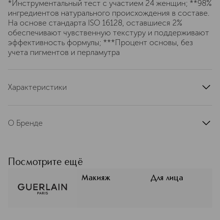
*Инструментальный тест с участием 24 женщин; **98%
ингредиентов натурального происхождения в составе.
На основе стандарта ISO 16128, оставшиеся 2%
обеспечивают чувственную текстуру и поддерживают
эффективность формулы; ***Процент основы, без
учета пигментов и перламутра
Характеристики
артикул
G043806
О Бренде
Основан в Париже в 1828 году.
История о смелости творчества. С
1828 года Guerlain исследует,
Посмотрите ещё
обновляет и совершенствует свои
ароматы, средства для макияжа и по
Макияж
Для лица
уходу за кожей благодаря смелости
всех тех мастеров, чей неизменный
профессионализм позволяет
создавать культовые продукты дома.