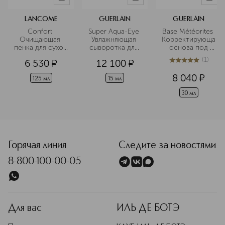
LANCOME
GUERLAIN
GUERLAIN
Confort 
Super Aqua-Eye 
Base Météorites 
Очищающая 
Увлажняющая 
Корректирующая
пенка для сухой 
сыворотка для 
 основа под 
кожи
контура глаз
макияж
(
1
)
6 530
¤
12 100
¤
5
из
5
1
8 040
¤
125 мл
15 мл
30 мл
<p class="MsoNormal"><span style="font-size: 12.0pt; line
Горячая линия
Следите за новостями
8-800-100-00-05
Для вас
ИЛЬ ДЕ БОТЭ