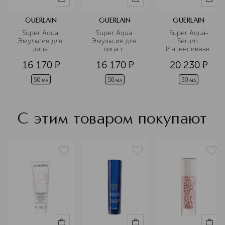
GUERLAIN
GUERLAIN
GUERLAIN
Super Aqua 
Super Aqua 
Super Aqua-
Эмульсия для 
Эмульсия для 
Serum 
лица 
лица с 
Интенсивная 
универсальная
облегчённой 
увлажняющая 
16 170
¤
16 170
¤
20 230
¤
текстурой
сыворотка
50 мл
50 мл
50 мл
С этим товаром покупают