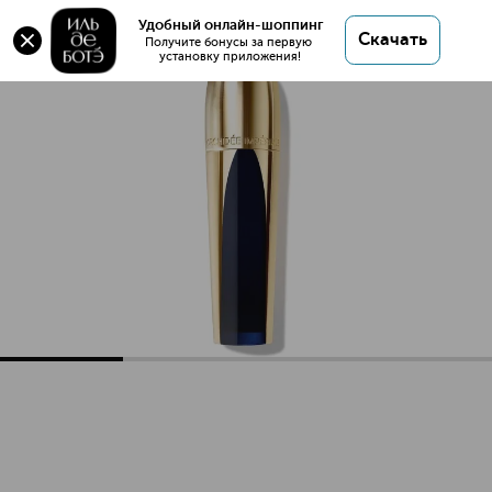
Удобный онлайн-шоппинг
Скачать
Получите бонусы за первую 
установку приложения!
Orchidee Imperiale Уникальное средство для ухода за ко
Описание
Характеристики