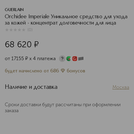
GUERLAIN
Orchidee Imperiale Уникальное средство для ухода
за кожей - концентрат долговечности для лица
(
0
)
0
из
5
0
68 620
¤
от
17155
¤
х 4 платежа
будет начислено
от
686
бонусов
Наличие и доставка
Москва
Сроки доставки будут рассчитаны при оформлении
заказа