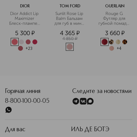
DIOR
TOM FORD
GUERLAIN
Dior Addict Lip 
Sunlit Rose Lip 
Rouge G 
Maximizer 
Balm Бальзам 
Футляр для 
Блеск-плампер 
для губ в мини-
губной помады. 
для губ
формате
Обязательно 
5 300
¤
4 365
¤
3 660
¤
дополнить 
губной 
4 850
¤
помадой 
(сменным 
+
23
+
4
блоком)
<p class="MsoNormal"><span style="font-size: 12.0pt; line
Горячая линия
Следите за новостями
8-800-100-00-05
Для вас
ИЛЬ ДЕ БОТЭ