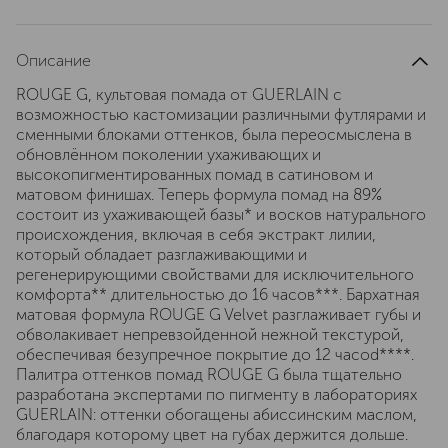
Описание
ROUGE G, культовая помада от GUERLAIN с
возможностью кастомизации различными футлярами и
сменными блоками оттенков, была переосмыслена в
обновлённом поколении ухаживающих и
высокопигментированных помад в сатиновом и
матовом финишах. Теперь формула помад на 89%
состоит из ухаживающей базы* и восков натурального
происхождения, включая в себя экстракт лилии,
который обладает разглаживающими и
регенерирующими свойствами для исключительного
комфорта** длительностью до 16 часов***. Бархатная
матовая формула ROUGE G Velvet разглаживает губы и
обволакивает непревзойденной нежной текстурой,
обеспечивая безупречное покрытие до 12 часоd****.
Палитра оттенков помад ROUGE G была тщательно
разработана экспертами по пигменту в лабораториях
GUERLAIN: оттенки обогащены абиссинским маслом,
благодаря которому цвет на губах держится дольше.