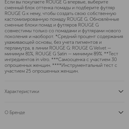
Если вы покупаете ROUGE G впервые, выберите
сменный блок оттенка помады и подберите футляр
ROUGE G к нему, чтобы создать свою собственную
кастомизированную помаду ROUGE G. Обновлённые
сменные блоки помад и футляров ROUGE G
совместимы только со помадами и футлярами нового
поколения и наоборот. *Средний процент содержания
ухаживающей основы, без учета пигментов и
перламутра, в линии ROUGE G: ROUGE G Velvet —
минимум 81%, ROUGE G Satin — минимум 89%. **Тест
ингредиентов in vitro. ***Самооценка с участием 30
опрошенных женщин. ****Инструментальный тест с
участием 25 опрошенных женщин.
Характеристики
артикул
G044098
О Бренде
Основан в Париже в 1828 году.
История о смелости творчества. С