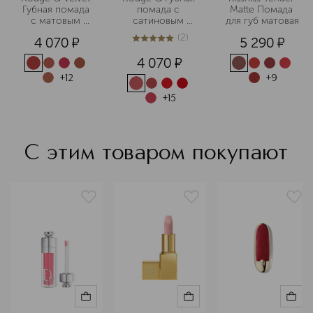
Губная помада 
помада с 
Matte Помада 
с матовым 
сатиновым 
для губ матовая
финишем 
финишем 
(
2
)
4 070
¤
5 290
¤
(сменный блок)
(сменный блок)
5
из
5
2
4 070
¤
+
12
+
9
+
15
С этим товаром покупают