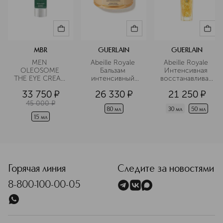
MBR
GUERLAIN
GUERLAIN
MEN 
Abeille Royale 
Abeille Royale 
OLEOSOME 
Бальзам 
Интенсивная 
THE EYE CREAM 
интенсивный 
восстанавливающа
Крем для 
восстанавливающий
 сыворотка
33 750
¤
26 330
¤
21 250
¤
области вокруг 
глаз 
омолаживающий
45 000
¤
разглаживающий
80 мл
30 мл
50 мл
15 мл
<p class="MsoNormal"><span style="font-size: 12.0pt; lin
Горячая линия
Следите за новостями
8-800-100-00-05