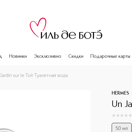
д
Новинки
Эксклюзивно
Скидки
Подарочные карты
Jardin sur le Toit Туалетная вода
HERMES
Un Ja
0
из
5
0
50 мл