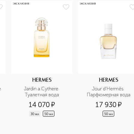
ЭКСКЛЮЗИВ
ЭКСКЛЮЗИВ
HERMES
HERMES
 
Jardin a Cythere 
Jour d'Hermès 
Туалетная вода
Парфюмерная вода
14 070
¤
17 930
¤
30 мл
50 мл
50 мл