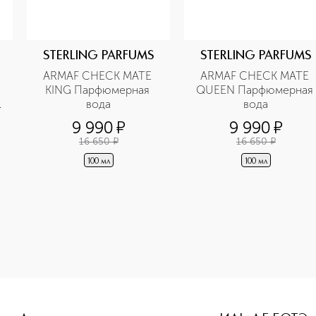
STERLING PARFUMS
STERLING PARFUMS
ARMAF CHECK MATE 
ARMAF CHECK MATE 
KING Парфюмерная 
QUEEN Парфюмерная 
вода
вода
9 990
¤
9 990
¤
16 650
¤
16 650
¤
100 мл
100 мл
height: 107%; color: #00b0f0;">Un Jardin sur le Toit Туале