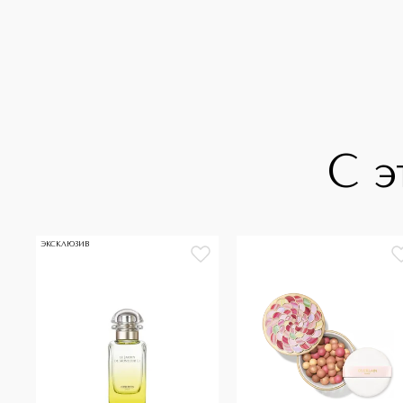
С э
ЭКСКЛЮЗИВ