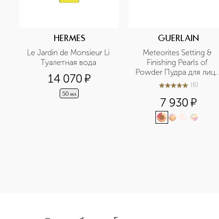
HERMES
GUERLAIN
Le Jardin de Monsieur Li 
Meteorites Setting & 
Туалетная вода 
Finishing Pearls of 
Powder Пудра для лица 
14 070
¤
в шариках
(
6
)
5
из
5
6
50 мл
7 930
¤
<p class="MsoNormal"><span style="font-size: 12.0pt; line-