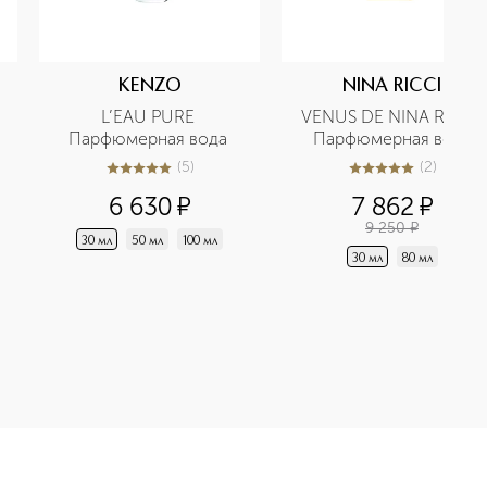
KENZO
NINA RICCI
L’EAU PURE 
VENUS DE NINA RICCI 
Парфюмерная вода 
Парфюмерная вода
(
5
)
(
2
)
5
из
5
5
5
из
5
2
6 630
¤
7 862
¤
9 250
¤
30 мл
50 мл
100 мл
30 мл
80 мл
тная вода приобретайте в нашем интернет-магазине. Действую