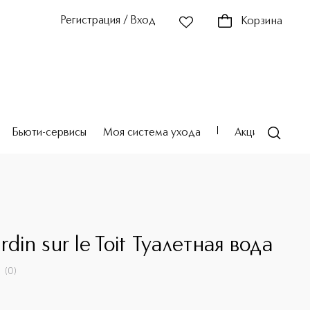
Регистрация / Вход
Корзина
Бьюти-сервисы
Моя система ухода
Акции
Театр
rdin sur le Toit Туалетная вода
(
0
)