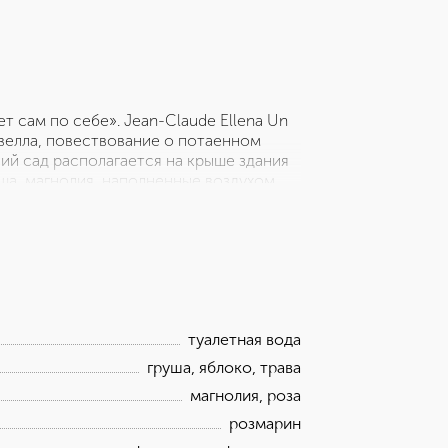
т сам по себе». Jean-Claude Ellena Un
новелла, повествование о потаенном
ий сад располагается на крыше здания
ша, магнолия, наполненные воздухом
 наслаждения, пленительный и веселый.
нах и отличаться от заявленного на
туалетная вода
груша, яблоко, трава
магнолия, роза
розмарин