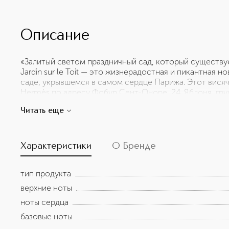
Описание
«Залитый светом праздничный сад, который существуе
Jardin sur le Toit — это жизнерадостная и пикантная 
саде, укрывшемся в самом сердце Парижа. Этот висяч
Hermès по адресу Фобур Сент-Оноре, 24. Яблоня, гру
Парижа, и дикие травы образуют этот аромат света и
Читать еще
*Производство товара может находиться в разных стра
сайте.
Характеристики
О Бренде
тип продукта
верхние ноты
ноты сердца
базовые ноты