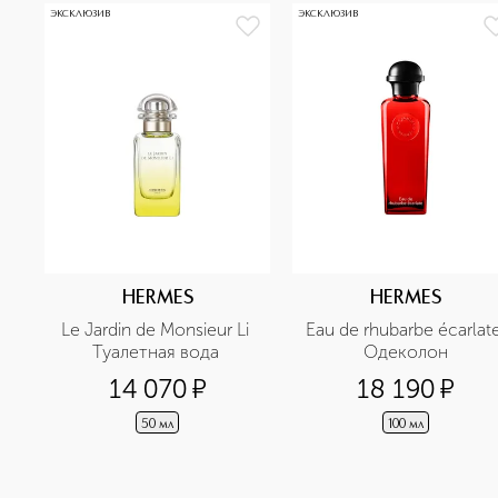
ЭКСКЛЮЗИВ
ЭКСКЛЮЗИВ
HERMES
HERMES
Le Jardin de Monsieur Li 
Eau de rhubarbe écarlate
Туалетная вода 
Одеколон
14 070
¤
18 190
¤
50 мл
100 мл