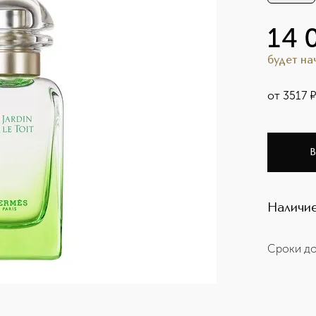
14 
будет н
от
3517
В
Наличие
Сроки до