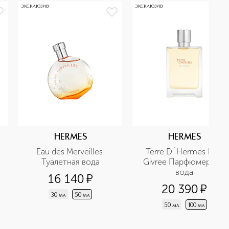
ЭКСКЛЮЗИВ
ЭКСКЛЮЗИВ
HERMES
HERMES
Eau des Merveilles 
Terre D`Hermes Eau 
Туалетная вода
Givree Парфюмерная 
вода
16 140
¤
20 390
¤
30 мл
50 мл
50 мл
100 мл