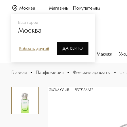
Москва
Магазины
Покупателям
Ваш город
Москва
ДА, ВЕРНО
Выбрать другой
Каталог
Бренды
Парфюмерия
Макияж
Ухо
Un Jardin sur le Toit Туалетная вода
Главная
•
Парфюмерия
•
Женские ароматы
•
Un 
Описание
Характеристики
ЭКСКЛЮЗИВ
БЕСТСЕЛЛЕР