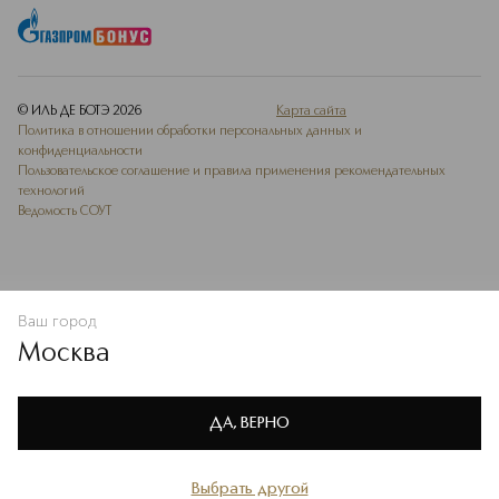
© ИЛЬ ДЕ БОТЭ
2026
Карта сайта
Политика в отношении обработки персональных данных и
конфиденциальности
Пользовательское соглашение и правила применения рекомендательных
технологий
Ведомость СОУТ
Ваш город
В КОРЗИНУ
КУПИТЬ СЕЙЧАС
Москва
Мы используем cookie-файлы и сервисы веб-аналитики. Они
необходимы для улучшения работы сайта. Подробнее –
OK
в
Политике конфиденциальности
ДА, ВЕРНО
Выбрать другой