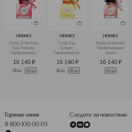
HERMES
HERMES
HERMES
Twilly d'Hermès 
Twilly Eau 
Twilly d’Hermès 
Eau Poivrée 
Ginger 
Парфюмерная 
Парфюмерная 
Парфюмерная 
вода
вода
вода
16 140
¤
16 140
¤
16 140
¤
30 мл
50 мл
30 мл
50 мл
50 мл
<p class="MsoNormal"><span style="font-size: 12.0pt; line
Горячая линия
Следите за новостями
8-800-100-00-05