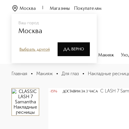
Москва
Магазины
Покупателям
Ваш город
Москва
ДА, ВЕРНО
Выбрать другой
Каталог
Бренды
Парфюмерия
Макияж
Ухо
CLASSIC LASH 7 Samantha Накладные ресницы
Главная
•
Макияж
•
Для глаз
•
Накладные ресниц
Описание
Характеристики
-15%
ДОСТАВИМ ЗА 3 ЧАСА