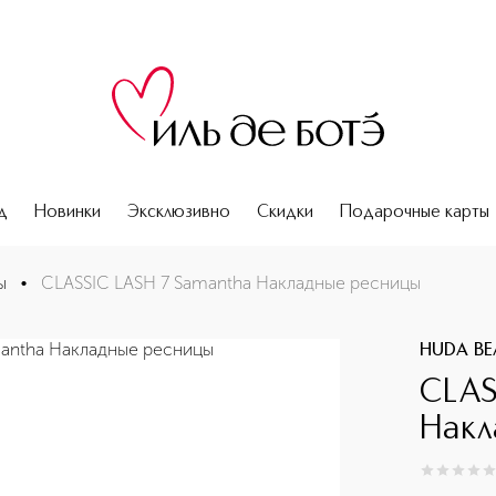
д
Новинки
Эксклюзивно
Скидки
Подарочные карты
ы
•
CLASSIC LASH 7 Samantha Накладные ресницы
HUDA BE
CLAS
Накл
0
из
5
0