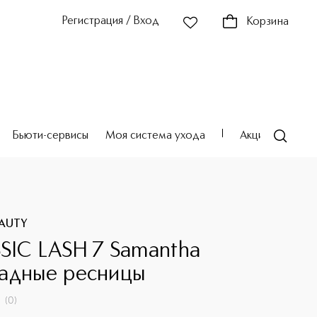
Регистрация / Вход
Корзина
Бьюти-сервисы
Моя система ухода
Акции
Театр
AUTY
SIC LASH 7 Samantha
адные ресницы
(
0
)