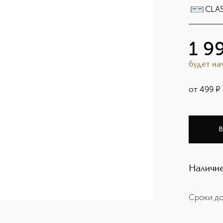
CLAS
1 9
будет н
от
499
¤
В
Наличие
Сроки до