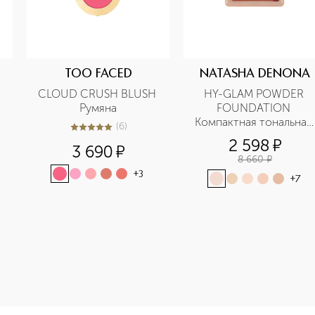
TOO FACED
NATASHA DENONA
CLOUD CRUSH BLUSH 
HY-GLAM POWDER 
Румяна
FOUNDATION 
Компактная тональная 
(
6
)
5
из
5
6
 
основа
2 598
¤
3 690
¤
8 660
¤
+
3
+
7
e-height: 107%; color: #00b0f0;">CLASSIC LASH 7 Samantha 