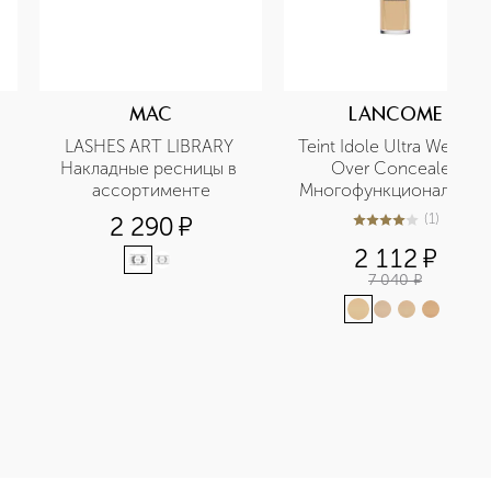
MAC
LANCOME
LASHES ART LIBRARY 
Teint Idole Ultra Wear All 
Накладные ресницы в 
Over Concealer 
ассортименте
Многофункциональный 
консилер для лица
(
1
)
2 290
¤
4
из
5
1
2 112
¤
7 040
¤
Накладные ресницы приобретайте в нашем интернет-магазине.