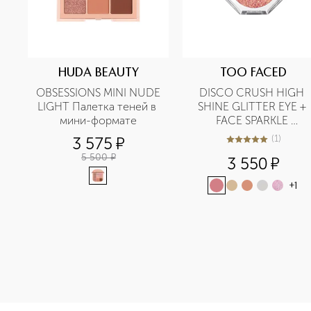
HUDA BEAUTY
TOO FACED
OBSESSIONS MINI NUDE 
DISCO CRUSH HIGH 
LIGHT Палетка теней в 
SHINE GLITTER EYE + 
мини-формате
FACE SPARKLE 
Многофункциональный
(
1
)
3 575
¤
5
из
5
1
сияющий пигмент для 
5 500
¤
3 550
¤
глаз и лица
+
1
<p class="MsoNormal"><span style="font-size: 12.0pt; lin