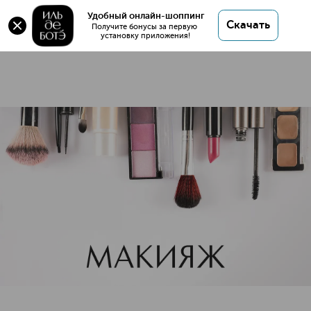
Накладные ресницы
Удобный онлайн-шоппинг
Скачать
17 товаров
Получите бонусы за первую 
установку приложения!
Накладные ресницы