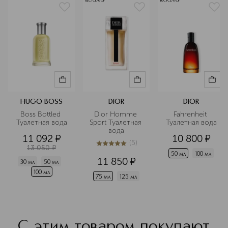
БЕСТСЕЛЛЕР
БЕСТСЕЛЛЕР
HUGO BOSS
DIOR
DIOR
Boss Bottled 
Dior Homme 
Fahrenheit 
Туалетная вода
Sport Туалетная 
Туалетная вода
вода
11 092
¤
10 800
¤
(
5
)
13 050
¤
5
из
5
5
50 мл
100 мл
11 850
¤
30 мл
50 мл
100 мл
75 мл
125 мл
С этим товаром покупают