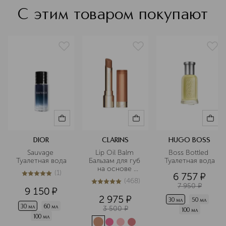
С этим товаром покупают
DIOR
CLARINS
HUGO BOSS
Sauvage 
Lip Oil Balm 
Boss Bottled 
Туалетная вода
Бальзам для губ 
Туалетная вода
на основе 
(
1
)
6 757
¤
масел
5
из
5
1
(
468
)
4.9
из
5
468
7 950
¤
9 150
¤
2 975
¤
30 мл
50 мл
30 мл
60 мл
3 500
¤
100 мл
100 мл