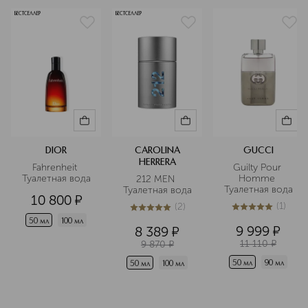
БЕСТСЕЛЛЕР
БЕСТСЕЛЛЕР
DIOR
CAROLINA
GUCCI
HERRERA
Fahrenheit 
Guilty Pour 
Туалетная вода
Homme 
212 MEN 
Туалетная вода
Туалетная вода
10 800
¤
(
1
)
(
2
)
5
из
5
1
5
из
5
2
50 мл
100 мл
9 999
¤
8 389
¤
11 110
¤
9 870
¤
50 мл
90 мл
50 мл
100 мл