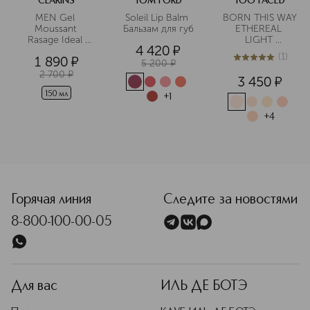
CLARINS
TOM FORD
TOO FACED
MEN Gel 
Soleil Lip Balm 
BORN THIS WAY 
Moussant 
Бальзам для губ
ETHEREAL 
Rasage Ideal 
LIGHT 
4 420
¤
Пенящийся гель 
ILLUMINATING 
(
1
)
1 890
¤
для бритья
SMOOTHING 
5 200
¤
5
из
5
1
CONCEALER 
2 700
¤
3 450
¤
Подсвечивающий
150 мл
+
1
разглаживающий
 консилер
+
4
<p class="MsoNormal"><span style="font-size: 12.0pt; lin
Горячая линия
Следите за новостями
8-800-100-00-05
Для вас
ИЛЬ ДЕ БОТЭ