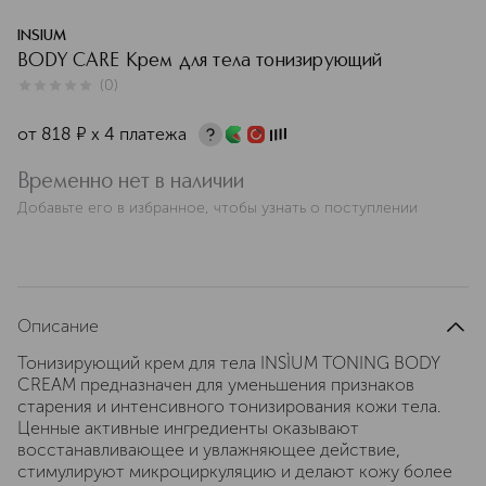
INSIUM
BODY CARE Крем для тела тонизирующий
(
0
)
0
из
5
0
от
818
¤
х 4 платежа
Временно нет в наличии
Добавьте его в избранное, чтобы узнать о поступлении
Описание
Тонизирующий крем для тела INSÌUM TONING BODY
CREAM предназначен для уменьшения признаков
старения и интенсивного тонизирования кожи тела.
Ценные активные ингредиенты оказывают
восстанавливающее и увлажняющее действие,
стимулируют микроциркуляцию и делают кожу более