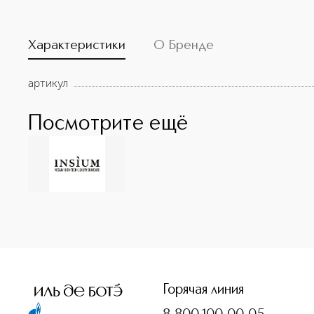
Характеристики
О Бренде
артикул
Посмотрите ещё
<p class="MsoNormal"><span style="font-size: 12.0pt; lin
Горячая линия