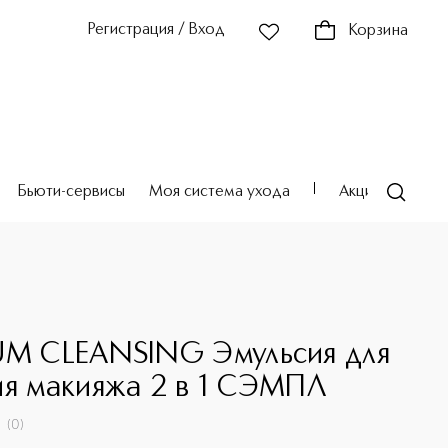
Регистрация / Вход
Корзина
Бьюти-сервисы
Моя система ухода
Акции
Театр
UM CLEANSING Эмульсия для
ия макияжа 2 в 1 СЭМПЛ
(
0
)