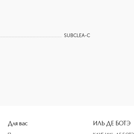
SUBCLEA-C
e-height: 107%; color: #00b0f0;">INSIUM CLEANSING Эмульси
Для вас
ИЛЬ ДЕ БОТЭ