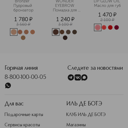
Bronzer  
WONDER 
LIP GLOW OIL 
Пудровый 
EYEBROW 
Масло для губ
бронзатор
Помадка для 
1 470
¤
бровей
1 780
¤
1 240
¤
2 100
¤
3 560
¤
3 100
¤
<p class="MsoNormal"><span style="font-size: 12.0pt; lin
Горячая линия
Следите за новостями
8-800-100-00-05
Для вас
ИЛЬ ДЕ БОТЭ
Подарочные карты
КЛУБ ИЛЬ ДЕ БОТЭ
Сервисы красоты
Магазины