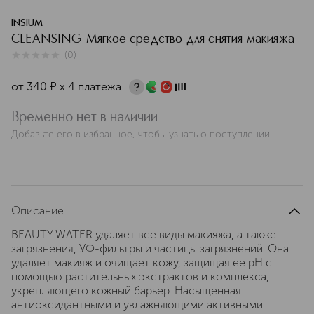
INSIUM
CLEANSING Мягкое средство для снятия макияжа
(
0
)
0
из
5
0
от
340
¤
х 4 платежа
Временно нет в наличии
Добавьте его в избранное, чтобы узнать о поступлении
Описание
BEAUTY WATER удаляет все виды макияжа, а также
загрязнения, УФ-фильтры и частицы загрязнений. Она
удаляет макияж и очищает кожу, защищая ее pH с
помощью растительных экстрактов и комплекса,
укрепляющего кожный барьер. Насыщенная
антиоксидантными и увлажняющими активными