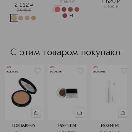
1 620
¤
лица
2 560
¤
2 112
¤
5 400
¤
7 040
¤
+
1
С этим товаром покупают
-50%
-60%
-30%
ЭКСКЛЮЗИВ
ЭКСКЛЮЗИВ
ЭКСКЛЮЗИВ
LORD&BERRY
ESSENTIAL
ESSENTIAL