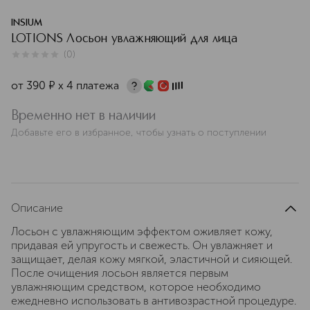
INSIUM
LOTIONS Лосьон увлажняющий для лица
(
0
)
0
из
5
0
от
390
¤
х 4 платежа
Временно нет в наличии
Добавьте его в избранное, чтобы узнать о поступлении
Описание
Лосьон с увлажняющим эффектом оживляет кожу,
придавая ей упругость и свежесть. Он увлажняет и
защищает, делая кожу мягкой, эластичной и сияющей.
После очищения лосьон является первым
увлажняющим средством, которое необходимо
ежедневно использовать в антивозрастной процедуре.