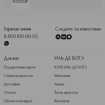
Философия марки строится на
ACID, GLYCERIN
глубоком понимании биологических
процессов старения кожи и
применении передовых научных
разработок. Insium предлагает
программы, направленные на
коррекцию существующих
Горячая линия
Следите за новостями
признаков старения и активную
8-800-100-00-05
профилактику новых, с акцентом на
восстановление естественных
функций кожей. Ключевой принцип
Insium — использование
запатентованных комплексов
Для вас
ИЛЬ ДЕ БОТЭ
активных ингредиентов в высоких
концентрациях.
Подарочные карты
КЛУБ ИЛЬ ДЕ БОТЭ
Подробнее
Сервисы красоты
Магазины
Доставка
Акции
Оплата
Театр красоты
Обмен и возврат
Контакты