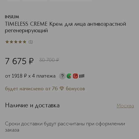
INSIUM
TIMELESS CREME Крем для лица антивозрастной
регенерирующий
(
1
)
5
из
5
1
7 675
¤
30 700
¤
от
1918
¤
х 4 платежа
будет начислено
от
76
бонусов
Наличие и доставка
Москва
Сроки доставки будут рассчитаны при оформлении
заказа