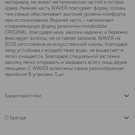
материала, не имеет металлических частей и острых
краев. Нижняя часть WAVER повторяет форму головы,
тем самым обеспечивает высокий уровень комфорта
при использовании. Верхняя часть – напоминает
спиралевидную форму резиночки invisibobble
ORIGINAL, благодаря чему заколка надежно и бережно
фиксирует волосы, не оставляя заломов. WAVER на
100% изготовлена из искусственной смолы, благодаря
чему устойчива к воздействию воды, не выцветает и
легко очищается. Благодаря специальной застежке
заколку легко открывать и закрывать всего лишь двумя
пальцами. С WAVER возможны самые разнообразные
причёски! В упаковке 3 шт.
Характеристики
артикул
3152BB
О Бренде
Invisibobble — это немецкий бренд,
совершивший революцию в