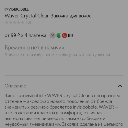
INVISIBOBBLE
Waver Crystal Clear Заколка для волос
(
0
)
0
из
5
0
от
99
¤
х 4 платежа
Временно нет в наличии
Добавьте его в избранное, чтобы узнать о поступлении
Описание
Заколка invisibobble WAVER Crystal Clear в прозрачном
оттенке – аксессуар нового поколения от бренда
знаменитых резинок-браслетов invisibobble. WAVER –
это сочетании красоты и комфорта, отличная
альтернатива непривлекательным «крабикам» и
неудобным «невидимкам». Заколка сделана из цельного