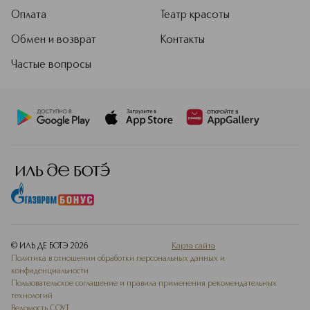
заломов, запутывание и ломкость.
Оплата
Театр красоты
Материал эластичен,
гипоаллергенен, не содержит
Обмен и возврат
Контакты
латекса и бисфенола А. Резинка
растягивается в три раза от
Частые вопросы
исходного размера и возвращается
в первоначальную форму после
намокания (например, в душе). Это
делает «Инвизибабл» не только
щадящим, но и практичным
аксессуаром.
Подробнее
© ИЛЬ ДЕ БОТЭ
2026
Карта сайта
Политика в отношении обработки персональных данных и
конфиденциальности
Пользовательское соглашение и правила применения рекомендательных
технологий
Ведомость СОУТ