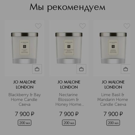
выразительных ароматов — они
Мы рекомендуем
появились в 1994 году и сразу нашли
отклик у ценителей сдержанной,
продуманной парфюмерии. Сегодня
Jo Malone London — это не только
духи для женщин и мужчин, но и
средства для тела и дома, которые
легко узнать по минималистичному
дизайну и характерному, по-
британски тонкому стилю.
Подробнее
JO MALONE
JO MALONE
JO MALONE
LONDON
LONDON
LONDON
Blackberry & Bay 
Nectarine 
Lime Basil & 
Home Candle 
Blossom & 
Mandarin Home 
Свеча
Honey Home 
Candle Свеча
Candle Свеча
7 900
¤
7 900
¤
7 900
¤
200 мл
200 мл
200 мл