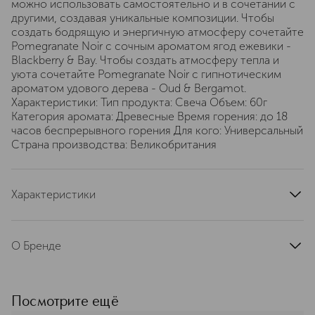
можно использовать самостоятельно и в сочетании с
другими, создавая уникальные композиции. Чтобы
создать бодрящую и энергичную атмосферу сочетайте
Pomegranate Noir с сочным ароматом ягод ежевики -
Blackberry & Bay. Чтобы создать атмосферу тепла и
уюта сочетайте Pomegranate Noir с гипнотическим
ароматом удового дерева - Oud & Bergamot.
Характеристики: Тип продукта: Свеча Объем: 60г
Категория аромата: Древесные Время горения: до 18
часов беспрерывного горения Для кого: Универсальный
Страна производства: Великобритания
Характеристики
тип продукта
ароматическая свеча
артикул
L71C010000
О Бренде
Jo Malone London — это
воплощение вкуса, элегантности и
изящества. Аристократизм и
Посмотрите ещё
выдержка переплетаются с