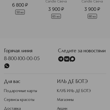
Candle Свеча
Candle Свеча
6 800
¤
3 900
¤
3 900
¤
50 мл
65 мл
60 мл
<p class="MsoNormal"><span style="font-size: 12.0pt; line
Горячая линия
Следите за новостями
8-800-100-00-05
Для вас
ИЛЬ ДЕ БОТЭ
Подарочные карты
КЛУБ ИЛЬ ДЕ БОТЭ
Сервисы красоты
Магазины
Доставка
Акции