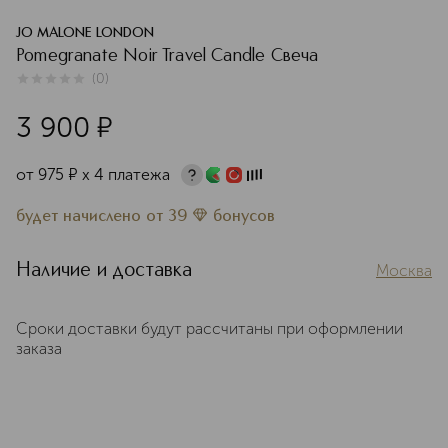
JO MALONE LONDON
Pomegranate Noir Travel Candle Свеча
(
0
)
0
из
5
0
3 900
¤
от
975
¤
х 4 платежа
будет начислено
от
39
бонусов
Наличие и доставка
Москва
Сроки доставки будут рассчитаны при оформлении
заказа