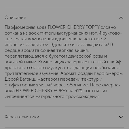
Описание
Парфюмерная вода FLOWER CHERRY POPPY словно
соткана из восхитительных гурманских нот. Фруктово-
цветочная композиция вдохновлена эстетикой
японских сладостей. Вдохните и наслаждайтесь! В
сердце аромата сочная терпкая вишня,
переплетающаяся с букетом дамасской розы и
водяной лилии. Композицию завершает теплый шлейф
древесного белого мускуса, создающий необычайно
притягательное звучание. Аромат создан парфюмером
Дорой Багриш, мастером передачи текстур и
ольфакторных эмоций через обоняние. Парфюмерная
вода FLOWER CHERRY POPPY на 91% состоят из
ингредиентов натурального происхождения.
Характеристики
эффект
без эффектов