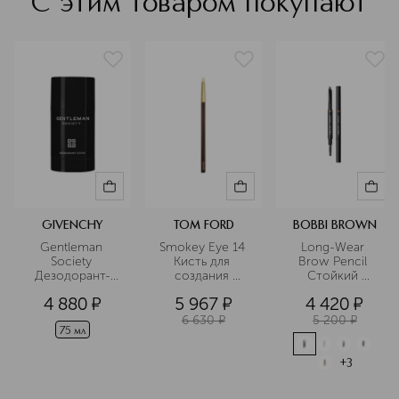
С этим товаром покупают
GIVENCHY
TOM FORD
BOBBI BROWN
Gentleman 
Smokey Eye 14 
Long-Wear 
Society 
Кисть для 
Brow Pencil 
Дезодорант-
создания 
Стойкий 
стик
дымчатых глаз
карандаш для 
4 880
¤
5 967
¤
4 420
¤
бровей
6 630
¤
5 200
¤
75 мл
+
3